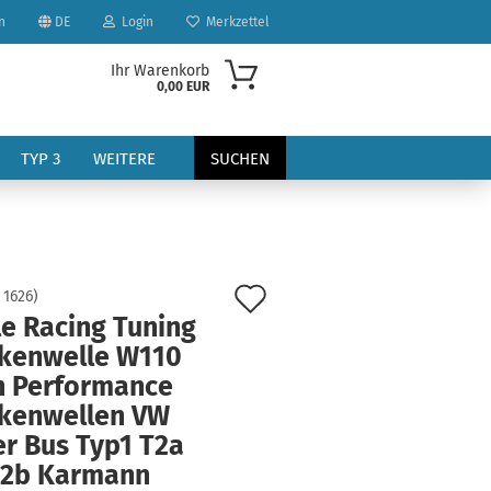
n
DE
Login
Merkzettel
Ihr Warenkorb
0,00 EUR
TYP 3
WEITERE
SUCHEN
Auf
:
1626
)
le Racing Tuning
den
kenwelle W110
?
Merkzettel
h Performance
kenwellen VW
er Bus Typ1 T2a
T2b Karmann