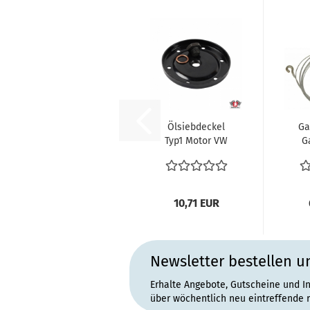
Ölsiebdeckel
Ga
Typ1 Motor VW
G
Käfer VW
VW
Karmann Ghia...
1
10,71 EUR
Newsletter bestellen u
Erhalte Angebote, Gutscheine und I
über wöchentlich neu eintreffende 