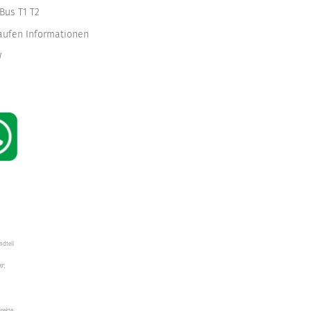
Bus T1 T2
kaufen Informationen
W
ndteil
W",
irekte