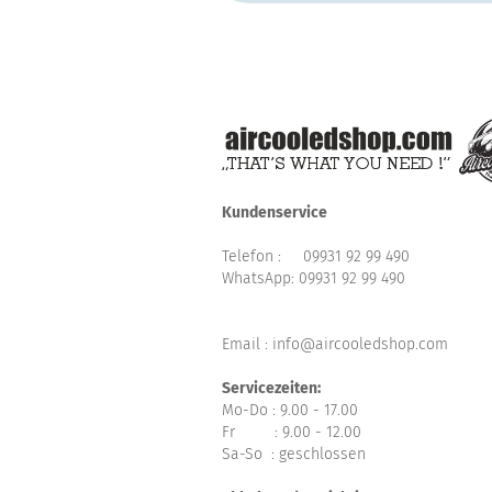
Kundenservice
Telefon :
09931 92 99 490
WhatsApp:
09931 92 99 490
Email : info@aircooledshop.com
Servicezeiten:
Mo-Do : 9.00 - 17.00
Fr : 9.00 - 12.00
Sa-So : geschlossen