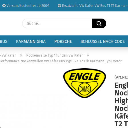
Versandkostenfrei ab 200€
Ersatzteile VW Käfer VW Bus T1 T2 Karman
Sprache auswählen
Suche...
E-Mail
Lieferland
 BUS
KARMANN GHIA
PORSCHE
SCHLÜSSEL NACH CODE
Passwort
»
»
e VW Käfer
Nockenwelle Typ 1 für den VW Käfer
 Performance Nockenwellen VW Käfer Bus Typ1 T2a T2 T2b Karmann Typ1 Motor
(Art.Nr.
Eng
Konto erstellen
Noc
Passwort vergessen
Hig
Noc
Käf
T2 