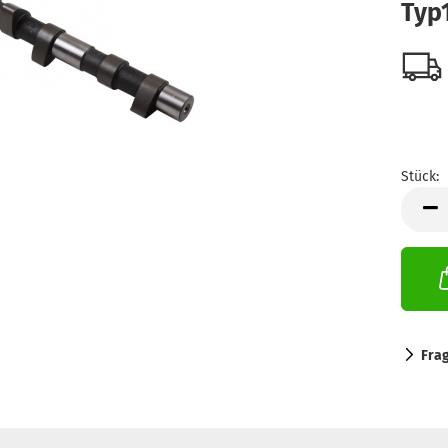
Typ
Stück:
Stück
Fra