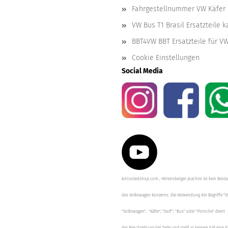
Fahrgestellnummer VW Käfer 
VW Bus T1 Brasil Ersatzteile 
BBT4VW BBT Ersatzteile für V
Cookie Einstellungen
Social Media
Aircooledshop.com , Hintersberger Joachim ist kein Besta
des Volkswagen Konzerns. Die Verwendung der Begriffe "V
"Volkswagen", "Käfer", "Golf", "Bus" oder "Porsche" dient
der Beschreibung der Teile und stellt in keinem Fall eine d