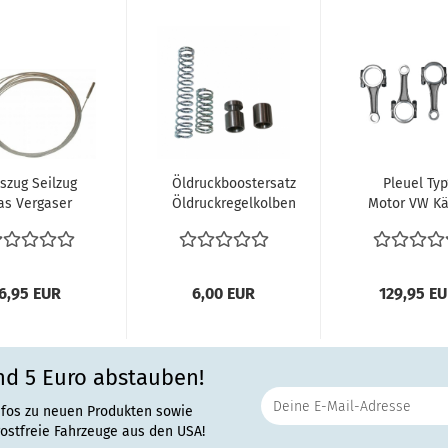
szug Seilzug
Öldruckboostersatz
Pleuel Typ
as Vergaser
Öldruckregelkolben
Motor VW Kä
 Bus T1 55-
doppel Kolben...
Bus T1 Bus 
0.64 vergl....
Karmann Ghia
6,95 EUR
6,00 EUR
129,95 E
nd 5 Euro abstauben!
nfos zu neuen Produkten sowie
rostfreie Fahrzeuge aus den USA!