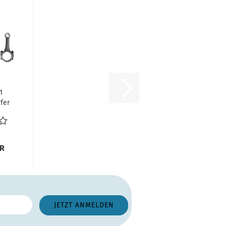
1
fer
T2
...
UR