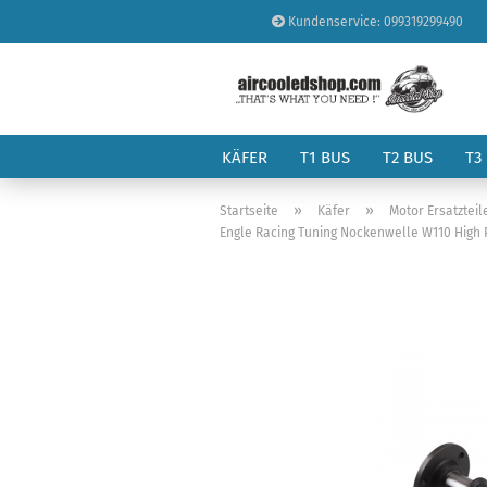
Kundenservice: 099319299490
KÄFER
T1 BUS
T2 BUS
T3
»
»
Startseite
Käfer
Motor Ersatzteil
Engle Racing Tuning Nockenwelle W110 High