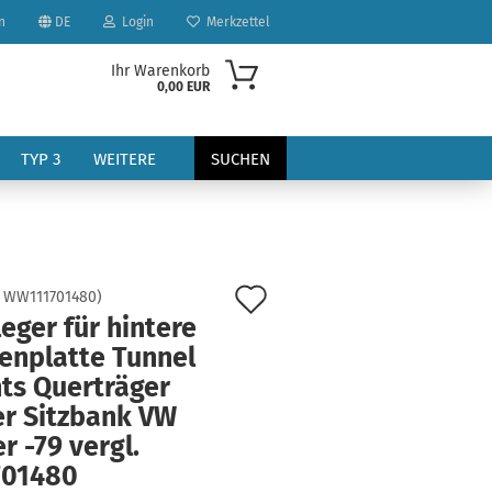
n
DE
Login
Merkzettel
Ihr Warenkorb
0,00 EUR
TYP 3
WEITERE
SUCHEN
Auf
:
WW111701480
)
eger für hintere
den
enplatte Tunnel
?
Merkzettel
hts Querträger
er Sitzbank VW
r -79 vergl.
701480