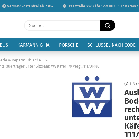
Versandkostenfrei ab 200€
Ersatzteile VW Käfer VW Bus T1 T2 Karman
Sprache auswählen
Suche...
E-Mail
Lieferland
 BUS
KARMANN GHIA
PORSCHE
SCHLÜSSEL NACH CODE
Passwort
»
erie & Reparaturbleche
ts Querträger unter Sitzbank VW Käfer -79 vergl. 111701480
(Art.Nr.
Ausl
Konto erstellen
Bod
Passwort vergessen
rec
unt
Käfe
111