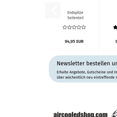
Endspitze
Seitenteil
Stoßstangenhalte
Sto
Blech links VW...
B
94,95 EUR
Newsletter bestellen u
Erhalte Angebote, Gutscheine und I
über wöchentlich neu eintreffende 