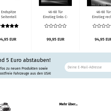
Endspitze
46-60 Tür
46-60 Tür
Seitenteil
Einstieg links C-
Einstieg rec
ßstangenhalte
Säule
C-Säule
lech rechts...
Reparaturblech
Reparaturbl
Seitenwand...
Seitenwand.
94,95 EUR
99,95 EUR
94,95 EU
nd 5 Euro abstauben!
nfos zu neuen Produkten sowie
rostfreie Fahrzeuge aus den USA!
Mehr über...