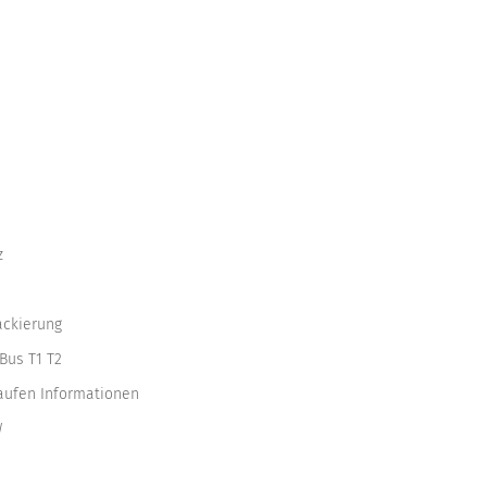
z
ackierung
Bus T1 T2
kaufen Informationen
W