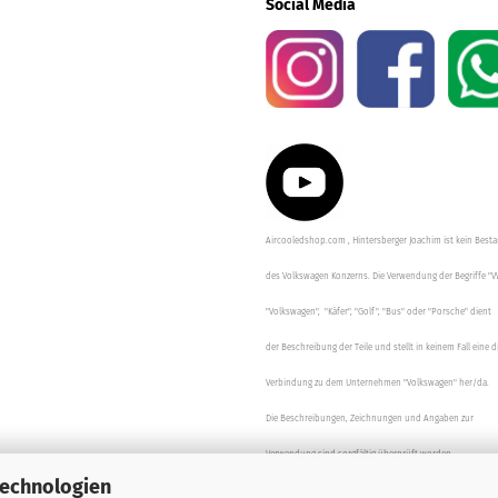
Social Media
Aircooledshop.com , Hintersberger Joachim ist kein Besta
des Volkswagen Konzerns. Die Verwendung der Begriffe "V
"Volkswagen", "Käfer", "Golf", "Bus" oder "Porsche" dient
der Beschreibung der Teile und stellt in keinem Fall eine d
Verbindung zu dem Unternehmen "Volkswagen" her/da.
Die Beschreibungen, Zeichnungen und Angaben zur
Verwendung sind sorgfältig überprüft worden.
Technologien