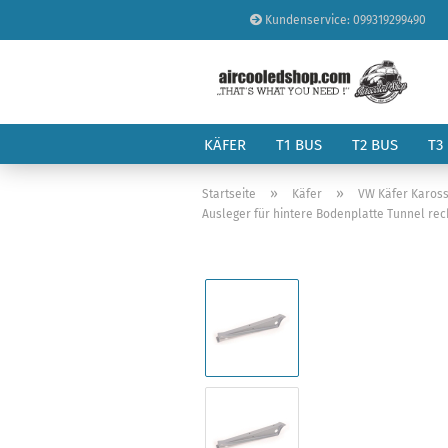
Kundenservice: 099319299490
KÄFER
T1 BUS
T2 BUS
T3
»
»
Startseite
Käfer
VW Käfer Kaross
Ausleger für hintere Bodenplatte Tunnel rech