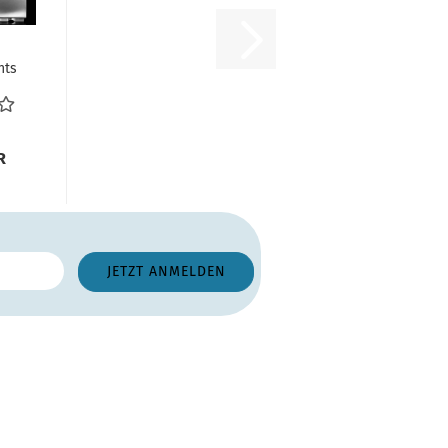
hts
ech
..
R