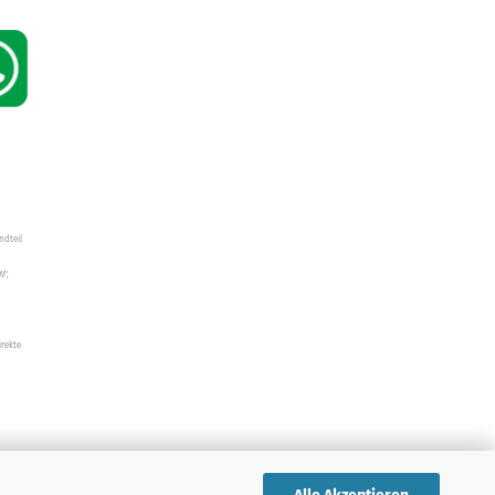
ndteil
W",
irekte