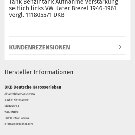
Tank Benzintank Aufnahme Verstärkung
seitlich links VW Käfer Brezel 1946-1961
vergl. 111805571 DKB
KUNDENREZENSIONEN
Hersteller Informationen
DKB Deutsche Karosseriebau
Aircooledshop Classic Parts
Joachim Hintersberger
Kleinweichs 8
94563 Otzing
Telefon : 09931 9992490
info@aircooledshop.com