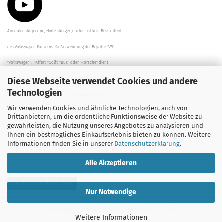
Aircooledshop.com , Hintersberger Joachim ist kein Bestandteil
des Volkswagen Konzerns. Die Verwendung der Begriffe "VW",
"Volkswagen", "Käfer", "Golf", "Bus" oder "Porsche" dient
Diese Webseite verwendet Cookies und andere
der Beschreibung der Teile und stellt in keinem Fall eine direkte
Technologien
Verbindung zu dem Unternehmen "Volkswagen" her/da.
Wir verwenden Cookies und ähnliche Technologien, auch von
Die Beschreibungen, Zeichnungen und Angaben zur
Drittanbietern, um die ordentliche Funktionsweise der Website zu
gewährleisten, die Nutzung unseres Angebotes zu analysieren und
Verwendung sind sorgfältig überprüft worden.
Ihnen ein bestmögliches Einkaufserlebnis bieten zu können. Weitere
Informationen finden Sie in unserer
Datenschutzerklärung
.
Alle Akzeptieren
Vertrag widerrufen
Nur Notwendige
Webshop erstellen
mit Gambio.de © 2026
Weitere Informationen