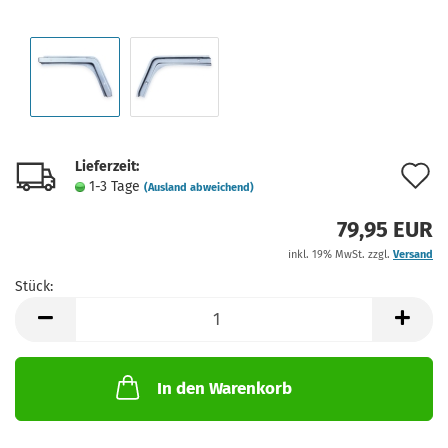
Lieferzeit:
A
1-3 Tage
(Ausland abweichend)
d
79,95 EUR
M
inkl. 19% MwSt. zzgl.
Versand
Stück:
Stück
In den Warenkorb