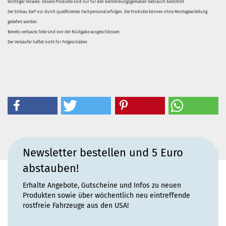
Wichtiger Hinweis: Unsere Produkte sind nur für den bestimmungsgemäßen Gebrauch bestimmt.
Der Einbau darf nur durch qualifiziertes Fachpersonal erfolgen. Die Produkte können ohne Montageanleitung
geliefert werden.
Bereits verbaute Teile sind von der Rückgabe ausgeschlossen.
Der Verkäufer haftet nicht für Folgeschäden.
Newsletter bestellen und 5 Euro
abstauben!
Erhalte Angebote, Gutscheine und Infos zu neuen
Produkten sowie über wöchentlich neu eintreffende
rostfreie Fahrzeuge aus den USA!