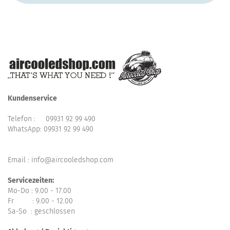
Kundenservice
Telefon :
09931 92 99 490
WhatsApp:
09931 92 99 490
Email : info@aircooledshop.com
Servicezeiten:
Mo-Do : 9.00 - 17.00
Fr : 9.00 - 12.00
Sa-So : geschlossen