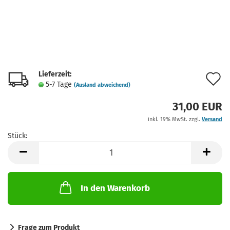
Lieferzeit:
A
5-7 Tage
(Ausland abweichend)
d
31,00 EUR
M
inkl. 19% MwSt. zzgl.
Versand
Stück:
Stück
In den Warenkorb
Frage zum Produkt