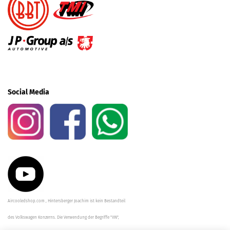
Social Media
Aircooledshop.com , Hintersberger Joachim ist kein Bestandteil
des Volkswagen Konzerns. Die Verwendung der Begriffe "VW",