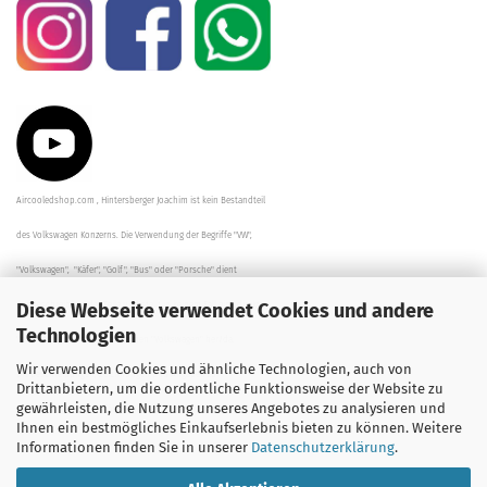
Aircooledshop.com , Hintersberger Joachim ist kein Bestandteil
des Volkswagen Konzerns. Die Verwendung der Begriffe "VW",
"Volkswagen", "Käfer", "Golf", "Bus" oder "Porsche" dient
Diese Webseite verwendet Cookies und andere
der Beschreibung der Teile und stellt in keinem Fall eine direkte
Technologien
Verbindung zu dem Unternehmen "Volkswagen" her/da.
Wir verwenden Cookies und ähnliche Technologien, auch von
Die Beschreibungen, Zeichnungen und Angaben zur
Drittanbietern, um die ordentliche Funktionsweise der Website zu
gewährleisten, die Nutzung unseres Angebotes zu analysieren und
Verwendung sind sorgfältig überprüft worden.
Ihnen ein bestmögliches Einkaufserlebnis bieten zu können. Weitere
Informationen finden Sie in unserer
Datenschutzerklärung
.