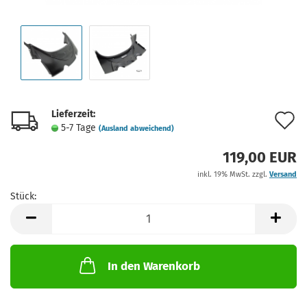
Lieferzeit:
A
5-7 Tage
(Ausland abweichend)
d
119,00 EUR
M
inkl. 19% MwSt. zzgl.
Versand
Stück:
Stück
In den Warenkorb