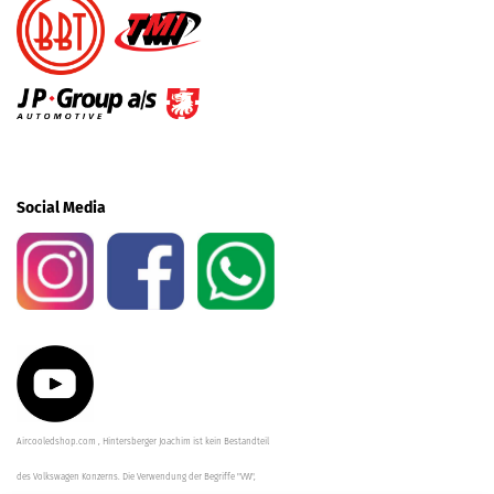
Social Media
Aircooledshop.com , Hintersberger Joachim ist kein Bestandteil
des Volkswagen Konzerns. Die Verwendung der Begriffe "VW",