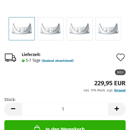
Lieferzeit:
A
5-7 Tage
(Ausland abweichend)
d
NEU
M
229,95 EUR
inkl. 19% MwSt. zzgl.
Versand
Stück:
Stück
In den Warenkorb