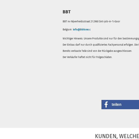
BBT
BBT nv Nijverheidsstraat 21 2960 Sint-job-in-'t-Goor
Belgium
info@bbt4vw.c
Wichtiger Hinweis: Unsere Produkte sind nur für den bestimmung
Der Einbau darf nur durch qualifiziertes Fachpersonal erfolgen. Di
Bereits verbaute Teile sind von der Rückgabe ausgeschlossen.
Der Verkäufer haftet nicht für Folgeschäden.
teilen
KUNDEN, WELCHE 