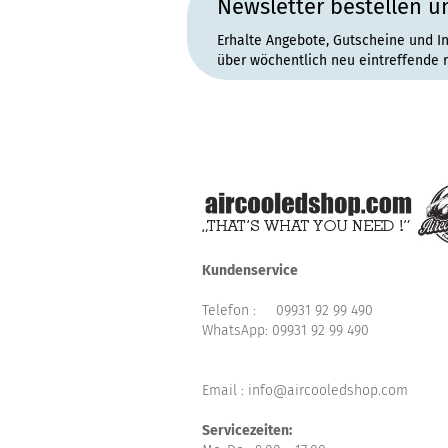
Newsletter bestellen u
Erhalte Angebote, Gutscheine und I
über wöchentlich neu eintreffende 
Kundenservice
Telefon :
09931 92 99 490
WhatsApp:
09931 92 99 490
Email : info@aircooledshop.com
Servicezeiten: