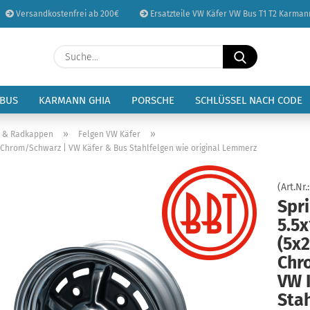
Versandkostenfrei ab 200€
Ersatzteile VW Käfer VW Bus T1 T2 Karman
Sprache auswählen
Suche...
E-Mail
Lieferland
 BUS
KARMANN GHIA
PORSCHE
SCHLÜSSEL NACH CODE
Passwort
»
»
n & Radkappen
Felgen VW Käfer
 10 Chrom/Schwarz | VW Käfer & Bus Stahlfelgen wie original Lemmerz
(Art.Nr.
Spri
Konto erstellen
5.5x
Passwort vergessen
(5x2
Chr
VW 
Stah