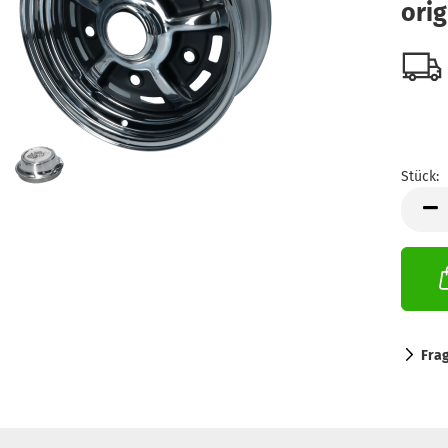
ori
Stück:
Stück
Fra