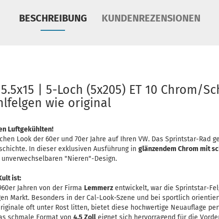
BESCHREIBUNG
KUNDENREZENSIONEN
 5.5x15 | 5-Loch (5x205) ET 10 Chrom/S
hlfelgen wie original
ren Luftgekühlten!
chen Look der 60er und 70er Jahre auf Ihren VW. Das Sprintstar-Rad g
chichte. In dieser exklusiven Ausführung in
glänzendem Chrom mit s
m unverwechselbaren "Nieren"-Design.
lt ist:
960er Jahren von der Firma
Lemmerz
entwickelt, war die Sprintstar-Fe
en Markt. Besonders in der Cal-Look-Szene und bei sportlich orientier
iginale oft unter Rost litten, bietet diese hochwertige Neuauflage p
 Das schmale Format von
4.5 Zoll
eignet sich hervorragend für die Vord