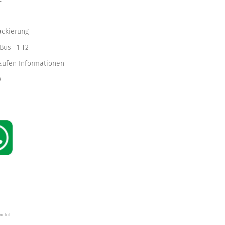
ackierung
Bus T1 T2
kaufen Informationen
W
ndteil