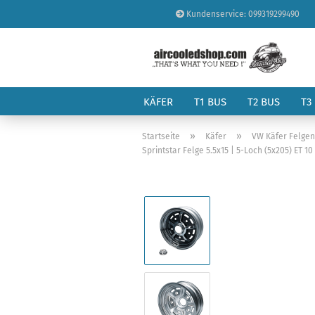
Kundenservice: 099319299490
KÄFER
T1 BUS
T2 BUS
T3
»
»
Startseite
Käfer
VW Käfer Felge
Sprintstar Felge 5.5x15 | 5-Loch (5x205) ET