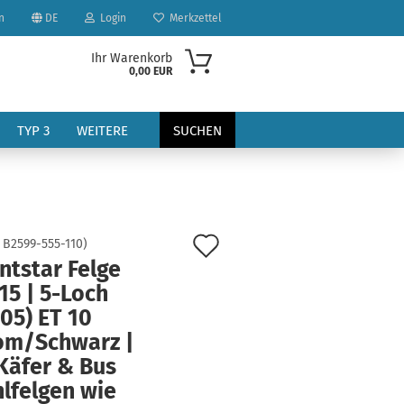
n
DE
Login
Merkzettel
Ihr Warenkorb
0,00 EUR
TYP 3
WEITERE
SUCHEN
Auf
:
B2599-555-110
)
ntstar Felge
den
15 | 5-Loch
?
Merkzettel
05) ET 10
om/Schwarz |
Käfer & Bus
lfelgen wie