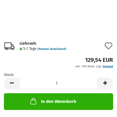
Lieferzeit:
A
5-7 Tage
(Ausland abweichend)
d
129,54 EUR
M
inkl. 19% MwSt. zzgl.
Versand
Stück:
Stück
In den Warenkorb