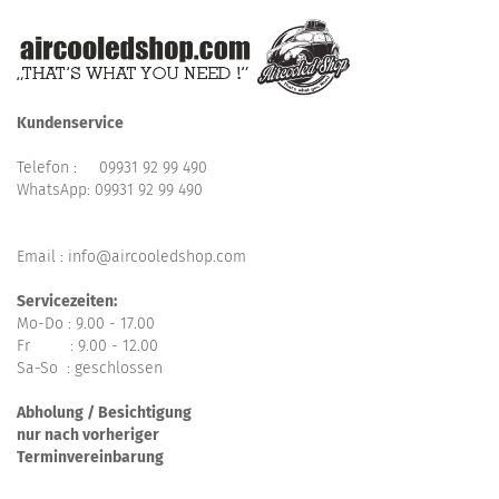
Kundenservice
Telefon :
09931 92 99 490
WhatsApp:
09931 92 99 490
Email : info@aircooledshop.com
Servicezeiten:
Mo-Do : 9.00 - 17.00
Fr : 9.00 - 12.00
Sa-So : geschlossen
Abholung / Besichtigung
nur nach vorheriger
Terminvereinbarung