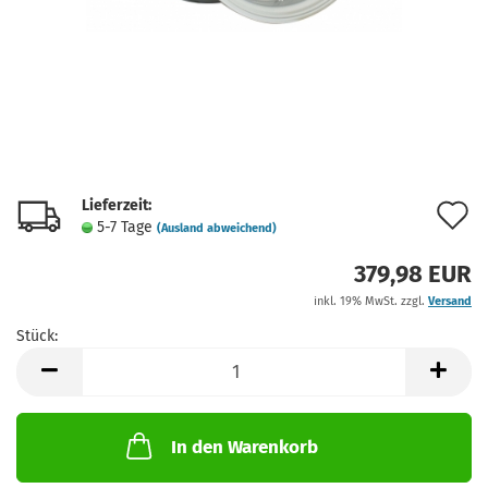
Lieferzeit:
A
5-7 Tage
(Ausland abweichend)
d
379,98 EUR
M
inkl. 19% MwSt. zzgl.
Versand
Stück:
Stück
In den Warenkorb