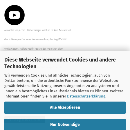
Aircooledshop.com , Hintersberger Joachim ist kein Bestandteil
des Volkswagen Konzerns. Die Verwendung der Begriffe "VW",
"Volkswagen", "Käfer", "Golf", "Bus" oder "Porsche" dient
Diese Webseite verwendet Cookies und andere
der Beschreibung der Teile und stellt in keinem Fall eine direkte
Technologien
Verbindung zu dem Unternehmen "Volkswagen" her/da.
Wir verwenden Cookies und ähnliche Technologien, auch von
Die Beschreibungen, Zeichnungen und Angaben zur
Drittanbietern, um die ordentliche Funktionsweise der Website zu
gewährleisten, die Nutzung unseres Angebotes zu analysieren und
Verwendung sind sorgfältig überprüft worden.
Ihnen ein bestmögliches Einkaufserlebnis bieten zu können. Weitere
Informationen finden Sie in unserer
Datenschutzerklärung
.
Alle Akzeptieren
Vertrag widerrufen
Nur Notwendige