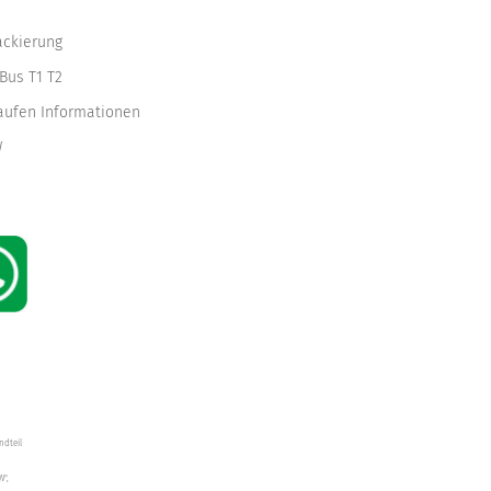
ackierung
Bus T1 T2
kaufen Informationen
W
ndteil
W",