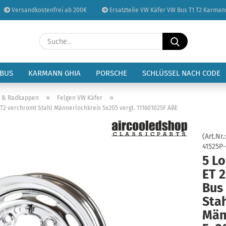
Versandkostenfrei ab 200€
Ersatzteile VW Käfer VW Bus T1 T2 Karman
Sprache auswählen
Suche...
E-Mail
Lieferland
 BUS
KARMANN GHIA
PORSCHE
SCHLÜSSEL NACH CODE
Passwort
»
»
n & Radkappen
Felgen VW Käfer
 T2 verchromt Stahl Männerlochkreis 5x205 vergl. 111601025F ABE
(Art.Nr.
41525P
Konto erstellen
5 Lo
Passwort vergessen
ET 
Bus
Stah
Män