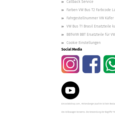
Callback Service
Farben VW Bus T2 Farbcode L
Fahrgestellnummer VW Käfer 
VW Bus T1 Brasil Ersatzteile 
BBT4VW BBT Ersatzteile für V
Cookie Einstellungen
Social Media
Aircooledshop.com , Hintersberger Joachim ist kein Besta
des Volkswagen Konzerns. Die Verwendung der Begriffe "V