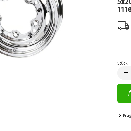
5x20
111
Stück:
Stück
Fra