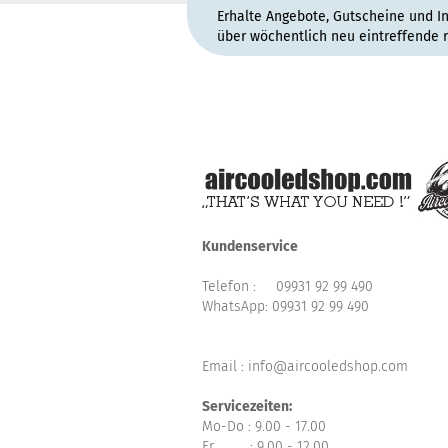
Erhalte Angebote, Gutscheine und I
über wöchentlich neu eintreffende 
Kundenservice
Telefon :
09931 92 99 490
WhatsApp:
09931 92 99 490
Email : info@aircooledshop.com
Servicezeiten:
Mo-Do : 9.00 - 17.00
Fr : 9.00 - 12.00