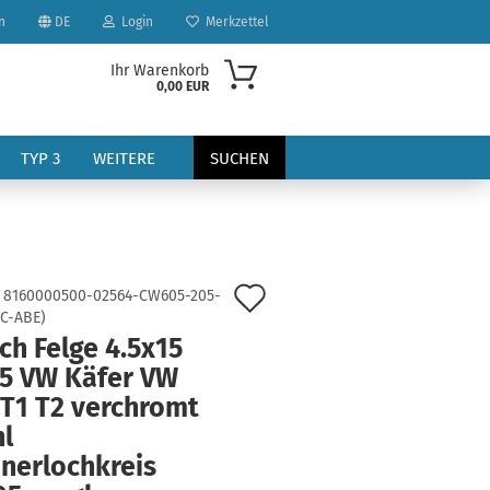
n
DE
Login
Merkzettel
Ihr Warenkorb
0,00 EUR
TYP 3
WEITERE
SUCHEN
Auf
:
8160000500-02564-CW605-205-
-C-ABE
)
den
ch Felge 4.5x15
?
Merkzettel
25 VW Käfer VW
 T1 T2 verchromt
l
nerlochkreis