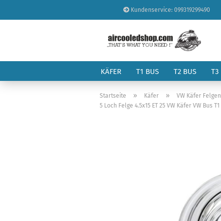
Kundenservice: 099319299490
KÄFER
T1 BUS
T2 BUS
T3
»
»
Startseite
Käfer
VW Käfer Felge
5 Loch Felge 4.5x15 ET 25 VW Käfer VW Bus T1