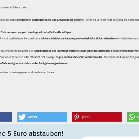
unserer KFZ-Ersatzteile:
 die spezifisch
angegebenen Fahrzeugmodelle und Anwendungen geeignet
. Prüfen Sie vor dem Kauf sorgfältig die Kompati
 Teile
müssen zwingend durch qualifizierte Fachkräfte erfolgen
.
 nicht qualifiziertes Personal kann
schwere Schäden am Fahrzeug sowie erhebliche Sicherheitsrisiken
(Unfallgefahr) veru
.
ss das erworbene Ersatzteil den
Spezifikationen des Fahrzeugherstellers sowie geltenden nationalen und internationalen Vor
ifikationen aufweisen oder offensichtliche Mängel zeigen,
dürfen keinesfalls verbaut werden
. Eine Sicht- und Maßprüfung vor
te Teile sind grundsätzlich von der Rückgabe ausgeschlossen.
Sie diese Hinweise gelesen und verstanden haben
tweet
pin it
t
nd 5 Euro abstauben!