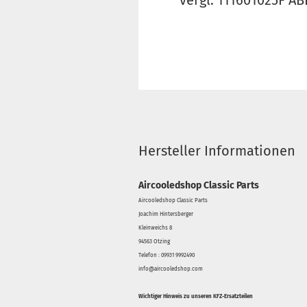
vergl. 111601025F AB
Hersteller Informationen
Aircooledshop Classic Parts
Aircooledshop Classic Parts
Joachim Hintersberger
Kleinweichs 8
94563 Otzing
Telefon : 09931 9992490
info@aircooledshop.com
Wichtiger Hinweis zu unseren KFZ-Ersatzteilen