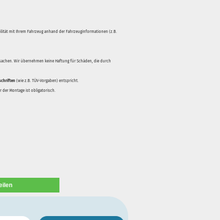
bilität mit Ihrem Fahrzeug anhand der Fahrzeuginformationen (z.B.
rsachen. Wir übernehmen keine Haftung für Schäden, die durch
schriften
(wie z.B. TÜV-Vorgaben) entspricht.
 der Montage ist obligatorisch.
eilen