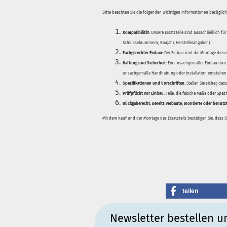
Bitte beachten Sie die folgenden wichtigen Informationen bezüglich 
Kompatibilität:
Unsere Ersatzteile sind ausschließlich für
Schlüsselnummern, Baujahr, Herstellerangaben).
Fachgerechter Einbau:
Der Einbau und die Montage dieser
Haftung und Sicherheit:
Ein unsachgemäßer Einbau durch
unsachgemäße Handhabung oder Installation entstehen
Spezifikationen und Vorschriften:
Stellen Sie sicher, da
Prüfpflicht vor Einbau:
Teile, die falsche Maße oder Spez
Rückgaberecht:
Bereits verbaute, montierte oder benutz
Mit dem Kauf und der Montage des Ersatzteils bestätigen Sie, dass 
teilen
Newsletter bestellen u