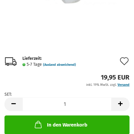
Lieferzeit:
A
5-7 Tage
(Ausland abweichend)
d
19,95 EUR
M
inkl. 19% MwSt. zzgl.
Versand
SET:
SET
In den Warenkorb