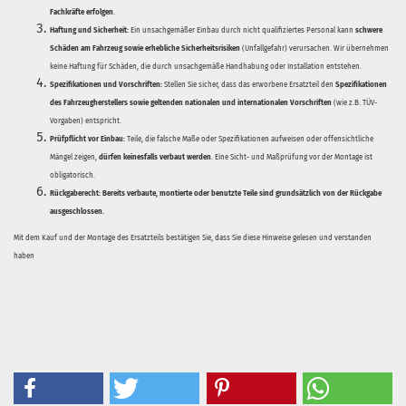
Fachkräfte erfolgen
.
Haftung und Sicherheit:
Ein unsachgemäßer Einbau durch nicht qualifiziertes Personal kann
schwere
Schäden am Fahrzeug sowie erhebliche Sicherheitsrisiken
(Unfallgefahr) verursachen. Wir übernehmen
keine Haftung für Schäden, die durch unsachgemäße Handhabung oder Installation entstehen.
Spezifikationen und Vorschriften:
Stellen Sie sicher, dass das erworbene Ersatzteil den
Spezifikationen
des Fahrzeugherstellers sowie geltenden nationalen und internationalen Vorschriften
(wie z.B. TÜV-
Vorgaben) entspricht.
Prüfpflicht vor Einbau:
Teile, die falsche Maße oder Spezifikationen aufweisen oder offensichtliche
Mängel zeigen,
dürfen keinesfalls verbaut werden
. Eine Sicht- und Maßprüfung vor der Montage ist
obligatorisch.
Rückgaberecht:
Bereits verbaute, montierte oder benutzte Teile sind grundsätzlich von der Rückgabe
ausgeschlossen.
Mit dem Kauf und der Montage des Ersatzteils bestätigen Sie, dass Sie diese Hinweise gelesen und verstanden
haben