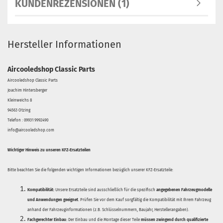
KUNDENREZENSIONEN (1)
Hersteller Informationen
Aircooledshop Classic Parts
Aircooledshop Classic Parts
Joachim Hintersberger
Kleinweichs 8
94563 Otzing
Telefon : 09931 9992490
info@aircooledshop.com
Wichtiger Hinweis zu unseren KFZ-Ersatzteilen
Bitte beachten Sie die folgenden wichtigen Informationen bezüglich unserer KFZ-Ersatzteile:
Kompatibilität:
Unsere Ersatzteile sind ausschließlich für die spezifisch
angegebenen Fahrzeugmodelle
und Anwendungen geeignet
. Prüfen Sie vor dem Kauf sorgfältig die Kompatibilität mit Ihrem Fahrzeug
anhand der Fahrzeuginformationen (z.B. Schlüsselnummern, Baujahr, Herstellerangaben).
Fachgerechter Einbau:
Der Einbau und die Montage dieser Teile
müssen zwingend durch qualifizierte