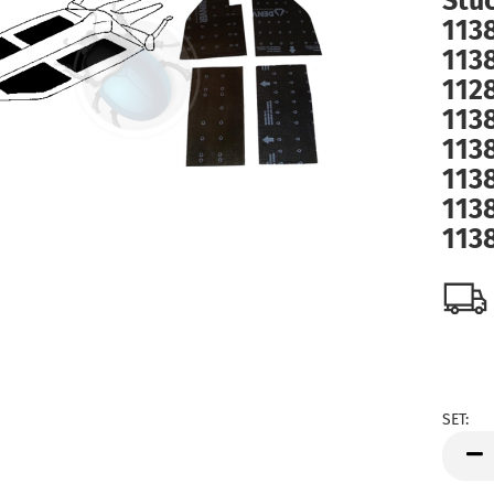
Stü
113
113
112
113
113
113
113
113
SET:
SET