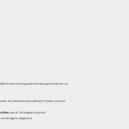
bilität mit Ihrem Fahrzeug anhand der Fahrzeuginformationen (z.B.
rsachen. Wir übernehmen keine Haftung für Schäden, die durch
schriften
(wie z.B. TÜV-Vorgaben) entspricht.
 der Montage ist obligatorisch.