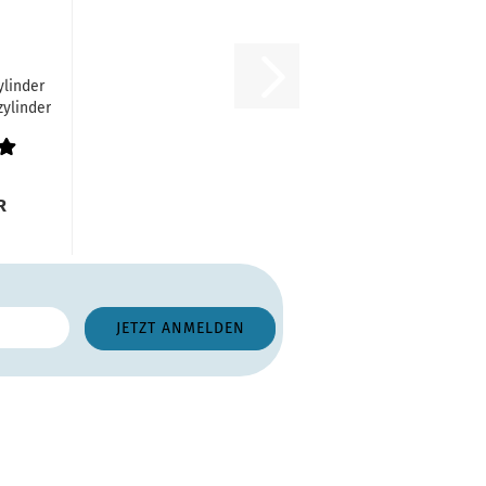
linder
ylinder
er...
R