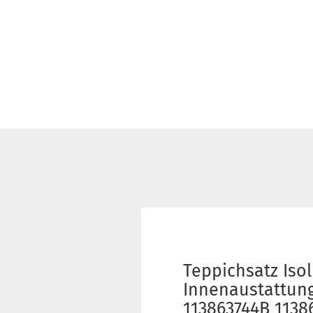
Teppichsatz Is
Innenaustattung
113863744B 1138