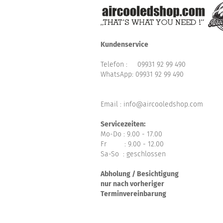
Kundenservice
Telefon :
09931 92 99 490
WhatsApp:
09931 92 99 490
Email : info@aircooledshop.com
Servicezeiten:
Mo-Do : 9.00 - 17.00
Fr : 9.00 - 12.00
Sa-So : geschlossen
Abholung / Besichtigung
nur nach vorheriger
Terminvereinbarung