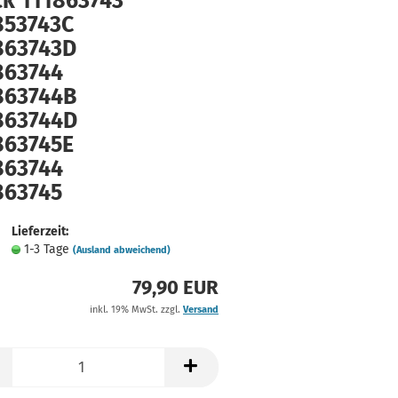
ck 111863743
853743C
863743D
863744
863744B
863744D
863745E
863744
863745
Lieferzeit:
1-3 Tage
(Ausland abweichend)
79,90 EUR
inkl. 19% MwSt. zzgl.
Versand