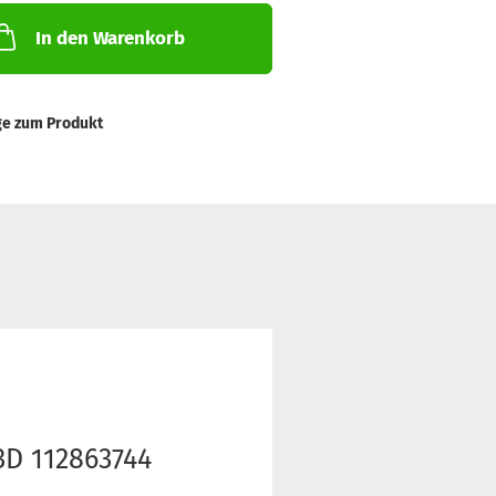
In den Warenkorb
ge zum Produkt
3D 112863744