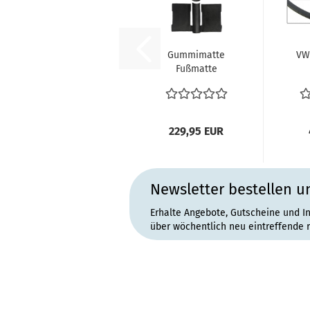
Gummimatte
VW
Fußmatte
Innenraum für
zw
VW Käfer 8.72-
un
1985...
229,95 EUR
Newsletter bestellen u
Erhalte Angebote, Gutscheine und I
über wöchentlich neu eintreffende 