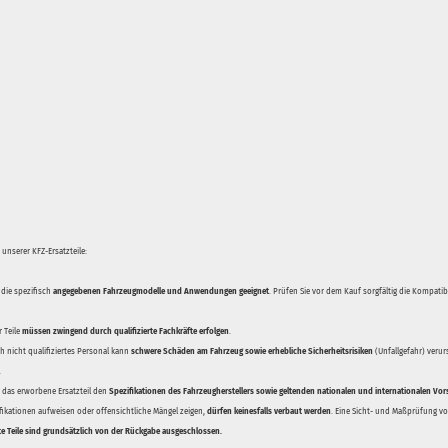
unserer KFZ-Ersatzteile:
 die spezifisch
angegebenen Fahrzeugmodelle und Anwendungen geeignet
. Prüfen Sie vor dem Kauf sorgfältig die Kompati
 Teile
müssen zwingend durch qualifizierte Fachkräfte erfolgen
.
 nicht qualifiziertes Personal kann
schwere Schäden am Fahrzeug sowie erhebliche Sicherheitsrisiken
(Unfallgefahr) veru
.
ss das erworbene Ersatzteil den
Spezifikationen des Fahrzeugherstellers sowie geltenden nationalen und internationalen Vor
ifikationen aufweisen oder offensichtliche Mängel zeigen,
dürfen keinesfalls verbaut werden
. Eine Sicht- und Maßprüfung vor
te Teile sind grundsätzlich von der Rückgabe ausgeschlossen.