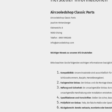
Aircooledshop Classic Parts
Aircooledshop Classic Parts
Joachim Hintersberger
Kleinweichs 8
94563 Otzing
Telefon : 09931 9992490
info@aircooledshop.com
Wichtiger Hinweis zu unseren KFZ-Ersatzteilen
Bitte beachten Sie die folgenden wichtigen Informationen bezüglich 
Kompatibilität:
Unsere Ersatzteile sind ausschließlich für
Schlüsselnummern, Baujahr, Herstellerangaben).
Fachgerechter Einbau:
Der Einbau und die Montage dieser
Haftung und Sicherheit:
Ein unsachgemäßer Einbau durch
unsachgemäße Handhabung oder Installation entstehen
Spezifikationen und Vorschriften:
Stellen Sie sicher, da
Prüfpflicht vor Einbau:
Teile, die falsche Maße oder Spez
Rückgaberecht:
Bereits verbaute, montierte oder benutz