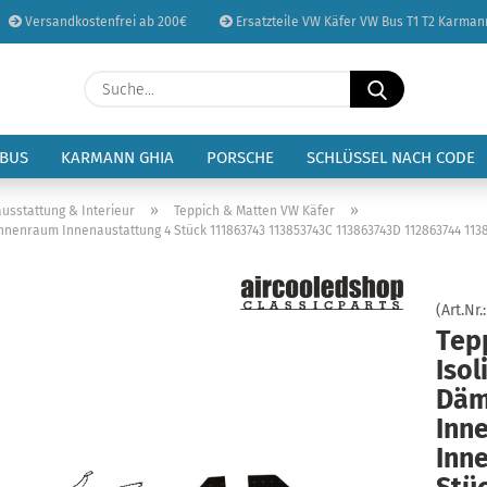
Versandkostenfrei ab 200€
Ersatzteile VW Käfer VW Bus T1 T2 Karman
Sprache auswählen
Suche...
E-Mail
Lieferland
 BUS
KARMANN GHIA
PORSCHE
SCHLÜSSEL NACH CODE
Passwort
»
»
usstattung & Interieur
Teppich & Matten VW Käfer
nnenraum Innenaustattung 4 Stück 111863743 113853743C 113863743D 112863744 1138
(Art.Nr.
Konto erstellen
Tep
Passwort vergessen
Isol
Däm
Inn
Inn