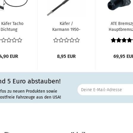
 Käfer Tacho
Käfer /
ATE Bremszy
Dichtung
Karmann 1950-
Hauptbremsz
ischen Tacho
7.1971 Bus T1 50-
HBZ VW Käf
d Cockpit...
1967
Führungshülse...
4,90 EUR
8,95 EUR
69,95 EU
nd 5 Euro abstauben!
nfos zu neuen Produkten sowie
rostfreie Fahrzeuge aus den USA!