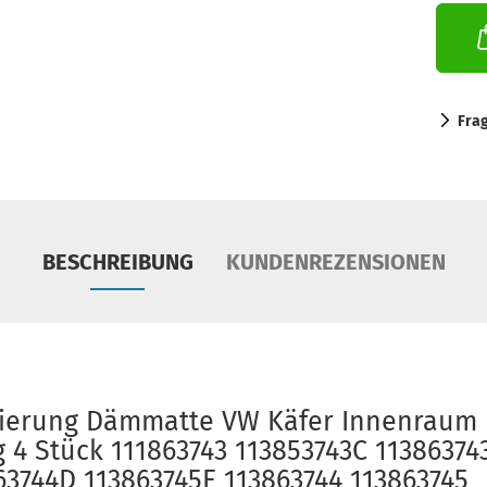
Fra
BESCHREIBUNG
KUNDENREZENSIONEN
olierung Dämmatte VW Käfer Innenraum
 4 Stück 111863743 113853743C 11386374
63744D 113863745E 113863744 113863745