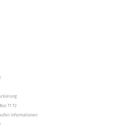
z
ackierung
Bus T1 T2
kaufen Informationen
W