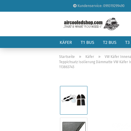
Kundenservice: 099319299490
KÄFER
T1 BUS
T2 BUS
T3
»
»
Startseite
Käfer
VW Käfer Innena
Teppichsatz Isolierung Dämmatte VW Käfer I
113863745