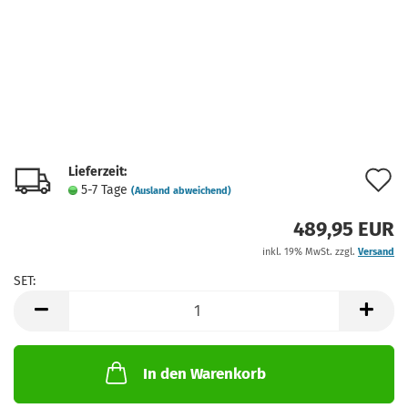
Lieferzeit:
A
5-7 Tage
(Ausland abweichend)
d
489,95 EUR
M
inkl. 19% MwSt. zzgl.
Versand
SET:
SET
In den Warenkorb