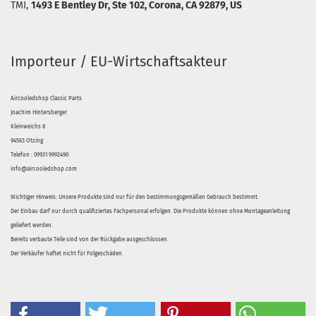
TMI,
1493 E Bentley Dr, Ste 102, Corona, CA 92879, US
Importeur / EU-Wirtschaftsakteur
Aircooledshop Classic Parts
Joachim Hintersberger
Kleinweichs 8
94563 Otzing
Telefon : 09931 9992490
info@aircooledshop.com
Wichtiger Hinweis: Unsere Produkte sind nur für den bestimmungsgemäßen Gebrauch bestimmt.
Der Einbau darf nur durch qualifiziertes Fachpersonal erfolgen. Die Produkte können ohne Montageanleitung
geliefert werden.
Bereits verbaute Teile sind von der Rückgabe ausgeschlossen.
Der Verkäufer haftet nicht für Folgeschäden.