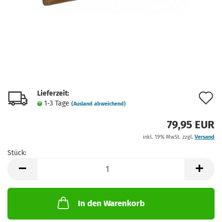
Lieferzeit:
A
1-3 Tage
(Ausland abweichend)
d
79,95 EUR
M
inkl. 19% MwSt. zzgl.
Versand
Stück:
Stück
In den Warenkorb