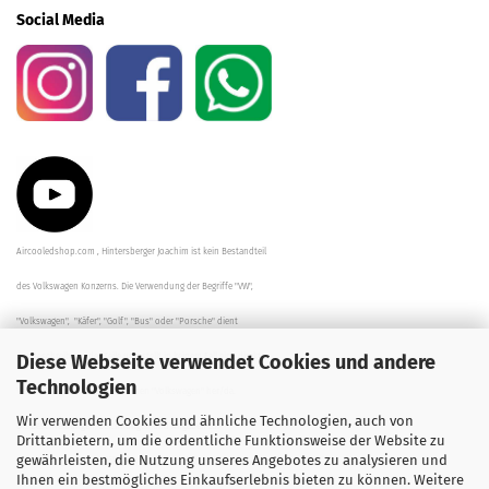
Social Media
Aircooledshop.com , Hintersberger Joachim ist kein Bestandteil
des Volkswagen Konzerns. Die Verwendung der Begriffe "VW",
"Volkswagen", "Käfer", "Golf", "Bus" oder "Porsche" dient
Diese Webseite verwendet Cookies und andere
der Beschreibung der Teile und stellt in keinem Fall eine direkte
Technologien
Verbindung zu dem Unternehmen "Volkswagen" her/da.
Wir verwenden Cookies und ähnliche Technologien, auch von
Die Beschreibungen, Zeichnungen und Angaben zur
Drittanbietern, um die ordentliche Funktionsweise der Website zu
gewährleisten, die Nutzung unseres Angebotes zu analysieren und
Verwendung sind sorgfältig überprüft worden.
Ihnen ein bestmögliches Einkaufserlebnis bieten zu können. Weitere