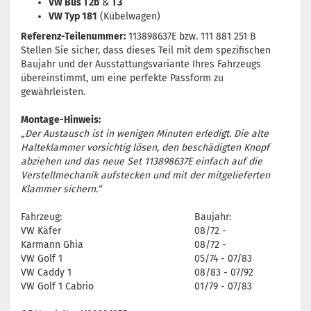
VW Bus T2b
&
T3
VW Typ 181
(Kübelwagen)
Referenz-Teilenummer:
113898637E bzw. 111 881 251 B
Stellen Sie sicher, dass dieses Teil mit dem spezifischen
Baujahr und der Ausstattungsvariante Ihres Fahrzeugs
übereinstimmt, um eine perfekte Passform zu
gewährleisten.
Montage-Hinweis:
„Der Austausch ist in wenigen Minuten erledigt. Die alte
Halteklammer vorsichtig lösen, den beschädigten Knopf
abziehen und das neue Set 113898637E einfach auf die
Verstellmechanik aufstecken und mit der mitgelieferten
Klammer sichern.“
Fahrzeug:
Baujahr:
VW Käfer
08/72 -
Karmann Ghia
08/72 -
VW Golf 1
05/74 - 07/83
VW Caddy 1
08/83 - 07/92
VW Golf 1 Cabrio
01/79 - 07/83