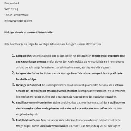
Kleinweichs 8
94563 Otzing
Telefon : 09931 9992490
info@aircooledshop.com
Wichtiger Hinweis zu unseren KFZ-Ersatzteilen
Bitte beachten Sie die folgenden wichtigen Informationen bezüglich unserer KFZ-Ersatzteile:
Kompatibilität:
Unsere Ersatzteile sind ausschließlich für die spezifisch
angegebenen Fahrzeugmodelle
und Anwendungen geeignet
. Prüfen Sie vor dem Kauf sorgfältig die Kompatibilität mit Ihrem Fahrzeug
anhand der Fahrzeuginformationen (z.B. Schlüsselnummern, Baujahr, Herstellerangaben).
Fachgerechter Einbau:
Der Einbau und die Montage dieser Teile
müssen zwingend durch qualifizierte
Fachkräfte erfolgen
.
Haftung und Sicherheit:
Ein unsachgemäßer Einbau durch nicht qualifiziertes Personal kann
schwere
Schäden am Fahrzeug sowie erhebliche Sicherheitsrisiken
(Unfallgefahr) verursachen. Wir übernehmen
keine Haftung für Schäden, die durch unsachgemäße Handhabung oder Installation entstehen.
Spezifikationen und Vorschriften:
Stellen Sie sicher, dass das erworbene Ersatzteil den
Spezifikationen
des Fahrzeugherstellers sowie geltenden nationalen und internationalen Vorschriften
(wie z.B. TÜV-
Vorgaben) entspricht.
Prüfpflicht vor Einbau:
Teile, die falsche Maße oder Spezifikationen aufweisen oder offensichtliche
Mängel zeigen,
dürfen keinesfalls verbaut werden
. Eine Sicht- und Maßprüfung vor der Montage ist