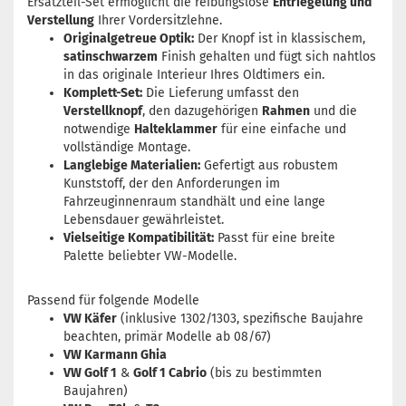
Ersatzteil-Set ermöglicht die reibungslose
Entriegelung und
Verstellung
Ihrer Vordersitzlehne.
Originalgetreue Optik:
Der Knopf ist in klassischem,
satinschwarzem
Finish gehalten und fügt sich nahtlos
in das originale Interieur Ihres Oldtimers ein.
Komplett-Set:
Die Lieferung umfasst den
Verstellknopf
, den dazugehörigen
Rahmen
und die
notwendige
Halteklammer
für eine einfache und
vollständige Montage.
Langlebige Materialien:
Gefertigt aus robustem
Kunststoff, der den Anforderungen im
Fahrzeuginnenraum standhält und eine lange
Lebensdauer gewährleistet.
Vielseitige Kompatibilität:
Passt für eine breite
Palette beliebter VW-Modelle.
Passend für folgende Modelle
VW Käfer
(inklusive 1302/1303, spezifische Baujahre
beachten, primär Modelle ab 08/67)
VW Karmann Ghia
VW Golf 1
&
Golf 1 Cabrio
(bis zu bestimmten
Baujahren)