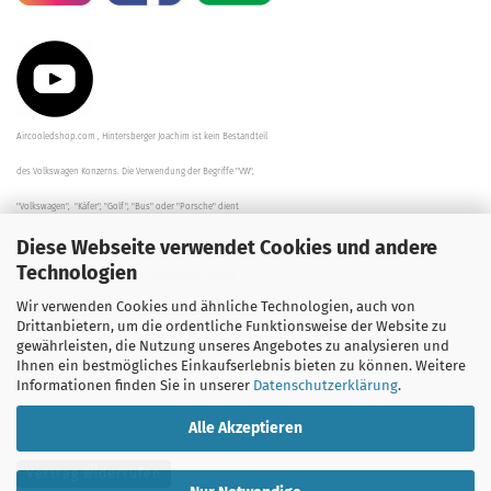
Aircooledshop.com , Hintersberger Joachim ist kein Bestandteil
des Volkswagen Konzerns. Die Verwendung der Begriffe "VW",
"Volkswagen", "Käfer", "Golf", "Bus" oder "Porsche" dient
Diese Webseite verwendet Cookies und andere
der Beschreibung der Teile und stellt in keinem Fall eine direkte
Technologien
Verbindung zu dem Unternehmen "Volkswagen" her/da.
Wir verwenden Cookies und ähnliche Technologien, auch von
Die Beschreibungen, Zeichnungen und Angaben zur
Drittanbietern, um die ordentliche Funktionsweise der Website zu
gewährleisten, die Nutzung unseres Angebotes zu analysieren und
Verwendung sind sorgfältig überprüft worden.
Ihnen ein bestmögliches Einkaufserlebnis bieten zu können. Weitere
Informationen finden Sie in unserer
Datenschutzerklärung
.
Alle Akzeptieren
Vertrag widerrufen