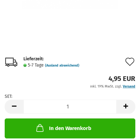
Lieferzeit:
A
5-7 Tage
(Ausland abweichend)
d
4,95 EUR
M
inkl. 19% MwSt. zzgl.
Versand
SET:
SET
In den Warenkorb