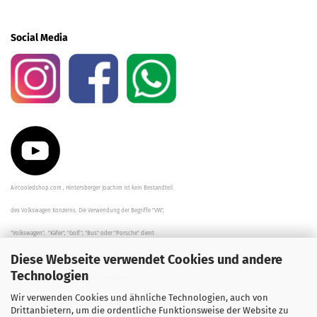
Social Media
Aircooledshop.com , Hintersberger Joachim ist kein Bestandteil
des Volkswagen Konzerns. Die Verwendung der Begriffe "VW",
"Volkswagen", "Käfer", "Golf", "Bus" oder "Porsche" dient
Diese Webseite verwendet Cookies und andere
der Beschreibung der Teile und stellt in keinem Fall eine direkte
Technologien
Verbindung zu dem Unternehmen "Volkswagen" her/da.
Wir verwenden Cookies und ähnliche Technologien, auch von
Die Beschreibungen, Zeichnungen und Angaben zur
Drittanbietern, um die ordentliche Funktionsweise der Website zu