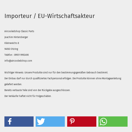
Importeur / EU-Wirtschaftsakteur
Aircooledshop Classic Parts
Joachim Hintersberger
Kleinweichs 8
94563 Otzing
Telefon : 09931 9992490
info@aircooledshop.com
Wichtiger Hinweis: Unsere Produkte sind nur für den bestimmungsgemäßen Gebrauch bestimmt.
Der Einbau darf nur durch qualifiziertes Fachpersonal erfolgen. Die Produkte können ohne Montageanleitung
geliefert werden.
Bereits verbaute Teile sind von der Rückgabe ausgeschlossen.
Der Verkäufer haftet nicht für Folgeschäden.