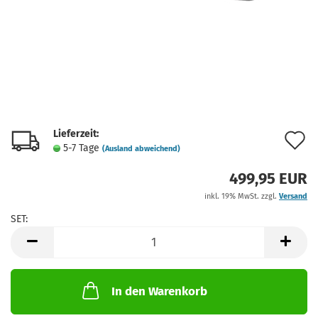
Lieferzeit:
A
5-7 Tage
(Ausland abweichend)
d
499,95 EUR
M
inkl. 19% MwSt. zzgl.
Versand
SET:
SET
In den Warenkorb