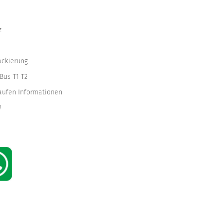
z
ackierung
Bus T1 T2
kaufen Informationen
W