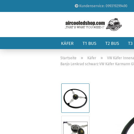
Kundenservice: 099319299490
KÄFER
T1 BUS
T2 BUS
T3
»
»
Startseite
Käfer
VW Käfer Innena
Banjo Lenkrad schwarz VW Käfer Karmann G