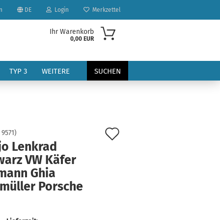
n
DE
Login
Merkzettel
Ihr Warenkorb
0,00 EUR
TYP 3
WEITERE
SUCHEN
Auf
:
9571
)
jo Lenkrad
den
warz VW Käfer
?
Merkzettel
mann Ghia
müller Porsche