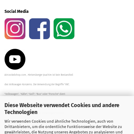
Social Media
Aircooledshop.com , Hintersberger Joachim ist kein Bestandteil
des Volkswagen Konzerns. Die Verwendung der Begriffe "VW",
"Volkswagen", "Käfer", "Golf", "Bus" oder "Porsche" dient
Diese Webseite verwendet Cookies und andere
der Beschreibung der Teile und stellt in keinem Fall eine direkte
Technologien
Verbindung zu dem Unternehmen "Volkswagen" her/da.
Wir verwenden Cookies und ähnliche Technologien, auch von
Die Beschreibungen, Zeichnungen und Angaben zur
Drittanbietern, um die ordentliche Funktionsweise der Website zu
gewährleisten, die Nutzung unseres Angebotes zu analysieren und
Verwendung sind sorgfältig überprüft worden.