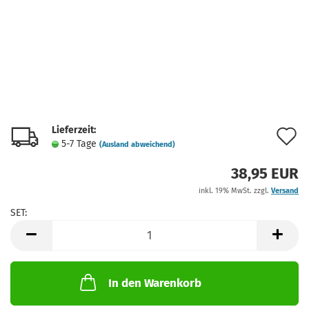
Lieferzeit:
A
5-7 Tage
(Ausland abweichend)
d
38,95 EUR
M
inkl. 19% MwSt. zzgl.
Versand
SET:
SET
In den Warenkorb