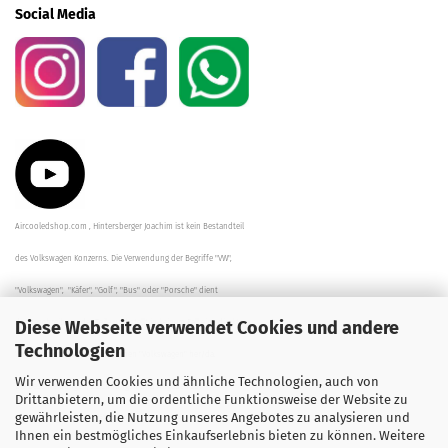
Social Media
Aircooledshop.com , Hintersberger Joachim ist kein Bestandteil
des Volkswagen Konzerns. Die Verwendung der Begriffe "VW",
"Volkswagen", "Käfer", "Golf", "Bus" oder "Porsche" dient
Diese Webseite verwendet Cookies und andere
der Beschreibung der Teile und stellt in keinem Fall eine direkte
Technologien
Verbindung zu dem Unternehmen "Volkswagen" her/da.
Wir verwenden Cookies und ähnliche Technologien, auch von
Die Beschreibungen, Zeichnungen und Angaben zur
Drittanbietern, um die ordentliche Funktionsweise der Website zu
gewährleisten, die Nutzung unseres Angebotes zu analysieren und
Verwendung sind sorgfältig überprüft worden.
Ihnen ein bestmögliches Einkaufserlebnis bieten zu können. Weitere