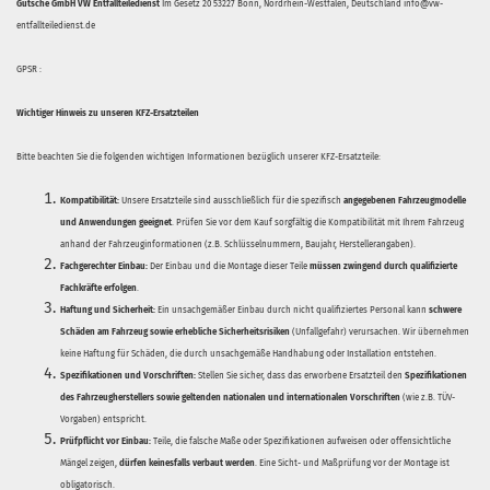
Gutsche GmbH VW Entfallteiledienst
Im Gesetz 20 53227 Bonn, Nordrhein-Westfalen, Deutschland info@vw-
entfallteiledienst.de
GPSR :
Wichtiger Hinweis zu unseren KFZ-Ersatzteilen
Bitte beachten Sie die folgenden wichtigen Informationen bezüglich unserer KFZ-Ersatzteile:
Kompatibilität:
Unsere Ersatzteile sind ausschließlich für die spezifisch
angegebenen Fahrzeugmodelle
und Anwendungen geeignet
. Prüfen Sie vor dem Kauf sorgfältig die Kompatibilität mit Ihrem Fahrzeug
anhand der Fahrzeuginformationen (z.B. Schlüsselnummern, Baujahr, Herstellerangaben).
Fachgerechter Einbau:
Der Einbau und die Montage dieser Teile
müssen zwingend durch qualifizierte
Fachkräfte erfolgen
.
Haftung und Sicherheit:
Ein unsachgemäßer Einbau durch nicht qualifiziertes Personal kann
schwere
Schäden am Fahrzeug sowie erhebliche Sicherheitsrisiken
(Unfallgefahr) verursachen. Wir übernehmen
keine Haftung für Schäden, die durch unsachgemäße Handhabung oder Installation entstehen.
Spezifikationen und Vorschriften:
Stellen Sie sicher, dass das erworbene Ersatzteil den
Spezifikationen
des Fahrzeugherstellers sowie geltenden nationalen und internationalen Vorschriften
(wie z.B. TÜV-
Vorgaben) entspricht.
Prüfpflicht vor Einbau:
Teile, die falsche Maße oder Spezifikationen aufweisen oder offensichtliche
Mängel zeigen,
dürfen keinesfalls verbaut werden
. Eine Sicht- und Maßprüfung vor der Montage ist
obligatorisch.