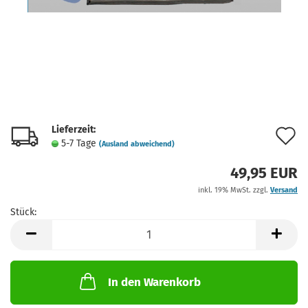
Lieferzeit:
A
5-7 Tage
(Ausland abweichend)
d
49,95 EUR
M
inkl. 19% MwSt. zzgl.
Versand
Stück:
Stück
In den Warenkorb