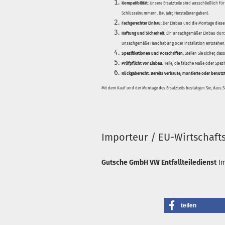
Kompatibilität:
Unsere Ersatzteile sind ausschließlich für
Schlüsselnummern, Baujahr, Herstellerangaben).
Fachgerechter Einbau:
Der Einbau und die Montage dieser
Haftung und Sicherheit:
Ein unsachgemäßer Einbau durch
unsachgemäße Handhabung oder Installation entstehen
Spezifikationen und Vorschriften:
Stellen Sie sicher, da
Prüfpflicht vor Einbau:
Teile, die falsche Maße oder Spez
Rückgaberecht:
Bereits verbaute, montierte oder benutz
Mit dem Kauf und der Montage des Ersatzteils bestätigen Sie, dass 
Importeur / EU-Wirtschaft
Gutsche GmbH VW Entfallteiledienst
I
teilen