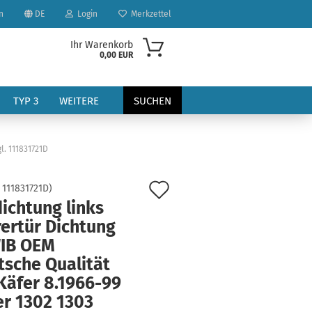
n
DE
Login
Merkzettel
Ihr Warenkorb
0,00 EUR
TYP 3
WEITERE
SUCHEN
l. 111831721D
Auf
:
111831721D
)
ichtung links
den
ertür Dichtung
?
Merkzettel
IB OEM
tsche Qualität
Käfer 8.1966-99
er 1302 1303