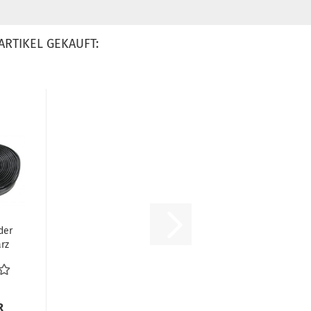
ARTIKEL GEKAUFT:
der
rz
lle
R