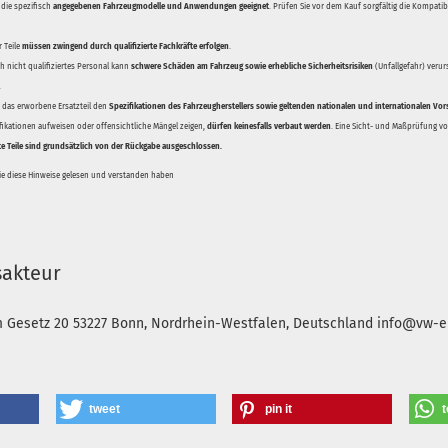
 die spezifisch
angegebenen Fahrzeugmodelle und Anwendungen geeignet
. Prüfen Sie vor dem Kauf sorgfältig die Kompati
 Teile
müssen zwingend durch qualifizierte Fachkräfte erfolgen
.
 nicht qualifiziertes Personal kann
schwere Schäden am Fahrzeug sowie erhebliche Sicherheitsrisiken
(Unfallgefahr) veru
.
ss das erworbene Ersatzteil den
Spezifikationen des Fahrzeugherstellers sowie geltenden nationalen und internationalen Vor
ifikationen aufweisen oder offensichtliche Mängel zeigen,
dürfen keinesfalls verbaut werden
. Eine Sicht- und Maßprüfung vor
te Teile sind grundsätzlich von der Rückgabe ausgeschlossen.
Sie diese Hinweise gelesen und verstanden haben
sakteur
m Gesetz 20
53227 Bonn, Nordrhein-Westfalen, Deutschland
info@vw-en
tweet
pin it
t