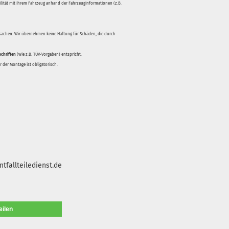
bilität mit Ihrem Fahrzeug anhand der Fahrzeuginformationen (z.B.
rsachen. Wir übernehmen keine Haftung für Schäden, die durch
schriften
(wie z.B. TÜV-Vorgaben) entspricht.
 der Montage ist obligatorisch.
tfallteiledienst.de
eilen