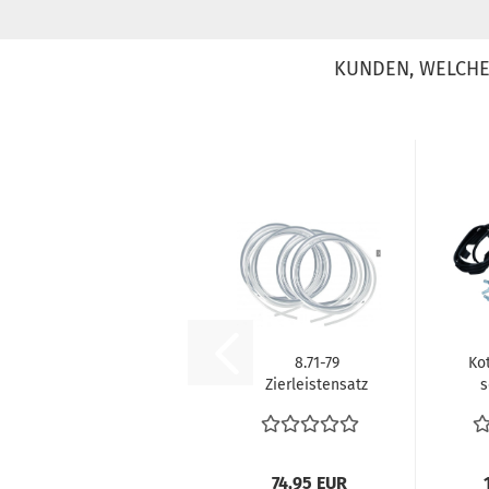
KUNDEN, WELCHE 
8.71-79
Ko
Zierleistensatz
s
Fensterchrom
Fensterzierleiste...
M
S
74,95 EUR