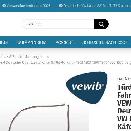
Versandkostenfrei ab 200€
Ersatzteile VW Käfer VW Bus T1 T2 Karman
Sprache auswählen
Suche...
E-Mail
Lieferland
 BUS
KARMANN GHIA
PORSCHE
SCHLÜSSEL NACH CODE
Passwort
»
erie- & Fensterdichtungen
EM Deutsche Qualität VW Käfer 8.1966-99 Käfer 1302 1303 1200 1300 1500 1600 verg
(Art.Nr.
Türd
Konto erstellen
Fahr
Passwort vergessen
VEW
Deu
VW 
Käf