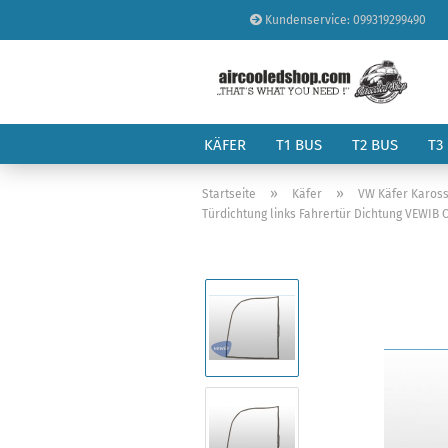
Kundenservice: 099319299490
KÄFER
T1 BUS
T2 BUS
T3
»
»
Startseite
Käfer
VW Käfer Kaross
Türdichtung links Fahrertür Dichtung VEWIB O