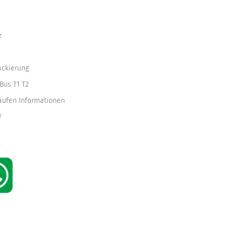
z
ackierung
Bus T1 T2
kaufen Informationen
W