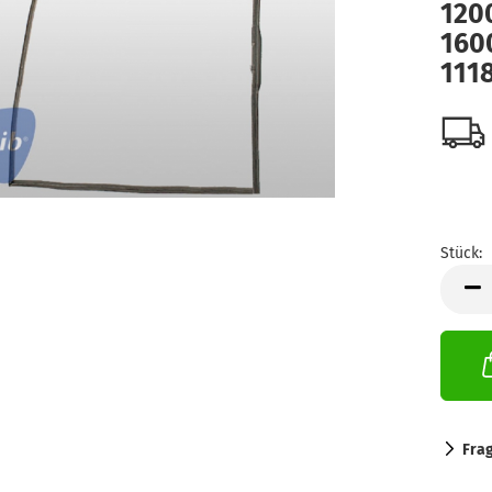
120
1600
111
Stück:
Stück
Fra