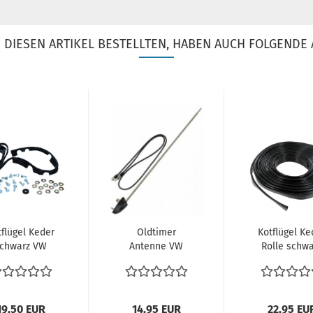
DIESEN ARTIKEL BESTELLTEN, HABEN AUCH FOLGENDE 
tflügel Keder
Oldtimer
Kotflügel Ke
chwarz VW
Antenne VW
Rolle schwa
Käfer
Bus T1 T2 T2a
VW Käfer Ro
ontagesatz
T2b VW Käfer
4 Stück...
chrauben...
karmann...
19,50 EUR
14,95 EUR
22,95 EU