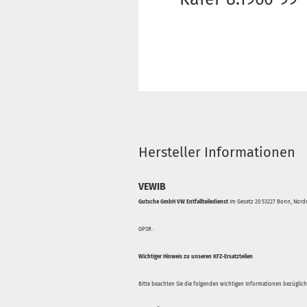
Hersteller Informationen
VEWIB
Gutsche GmbH VW Entfallteiledienst
Im Gesetz 20 53227 Bonn, Nordr
GPSR :
Wichtiger Hinweis zu unseren KFZ-Ersatzteilen
Bitte beachten Sie die folgenden wichtigen Informationen bezüglich 