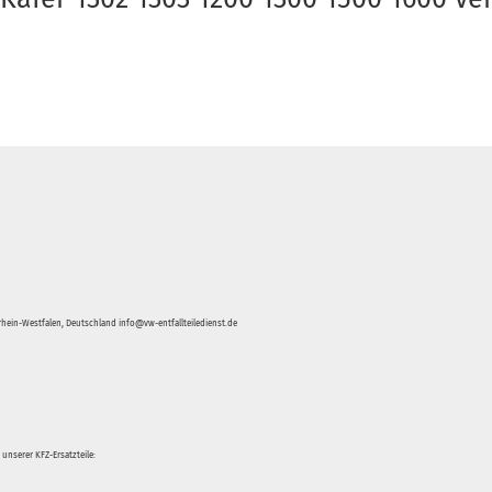
hein-Westfalen, Deutschland info@vw-entfallteiledienst.de
unserer KFZ-Ersatzteile: