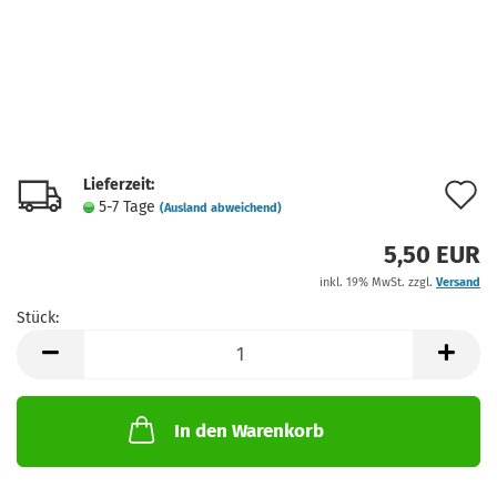
Lieferzeit:
A
5-7 Tage
(Ausland abweichend)
d
5,50 EUR
M
inkl. 19% MwSt. zzgl.
Versand
Stück:
Stück
In den Warenkorb