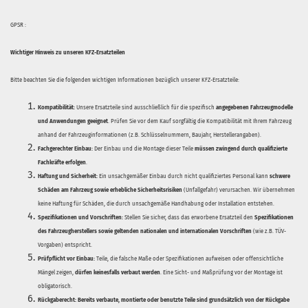
GPSR :
Wichtiger Hinweis zu unseren KFZ-Ersatzteilen
Bitte beachten Sie die folgenden wichtigen Informationen bezüglich unserer KFZ-Ersatzteile:
Kompatibilität:
Unsere Ersatzteile sind ausschließlich für die spezifisch
angegebenen Fahrzeugmodelle
und Anwendungen geeignet
. Prüfen Sie vor dem Kauf sorgfältig die Kompatibilität mit Ihrem Fahrzeug
anhand der Fahrzeuginformationen (z.B. Schlüsselnummern, Baujahr, Herstellerangaben).
Fachgerechter Einbau:
Der Einbau und die Montage dieser Teile
müssen zwingend durch qualifizierte
Fachkräfte erfolgen
.
Haftung und Sicherheit:
Ein unsachgemäßer Einbau durch nicht qualifiziertes Personal kann
schwere
Schäden am Fahrzeug sowie erhebliche Sicherheitsrisiken
(Unfallgefahr) verursachen. Wir übernehmen
keine Haftung für Schäden, die durch unsachgemäße Handhabung oder Installation entstehen.
Spezifikationen und Vorschriften:
Stellen Sie sicher, dass das erworbene Ersatzteil den
Spezifikationen
des Fahrzeugherstellers sowie geltenden nationalen und internationalen Vorschriften
(wie z.B. TÜV-
Vorgaben) entspricht.
Prüfpflicht vor Einbau:
Teile, die falsche Maße oder Spezifikationen aufweisen oder offensichtliche
Mängel zeigen,
dürfen keinesfalls verbaut werden
. Eine Sicht- und Maßprüfung vor der Montage ist
obligatorisch.
Rückgaberecht:
Bereits verbaute, montierte oder benutzte Teile sind grundsätzlich von der Rückgabe