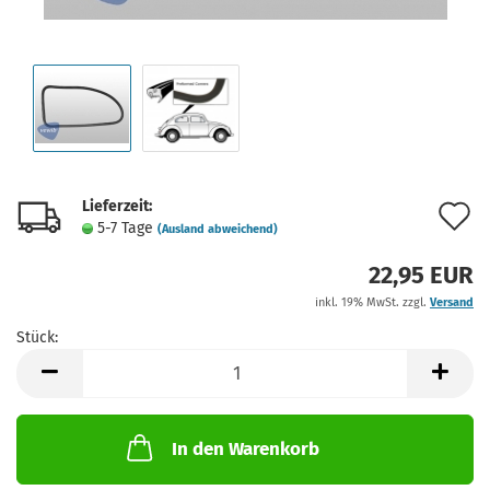
Lieferzeit:
A
5-7 Tage
(Ausland abweichend)
d
22,95 EUR
M
inkl. 19% MwSt. zzgl.
Versand
Stück:
Stück
In den Warenkorb