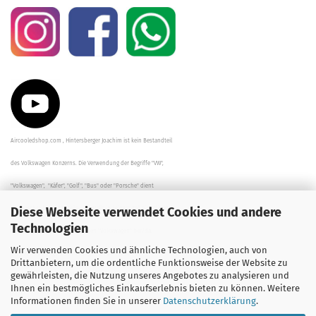
Aircooledshop.com , Hintersberger Joachim ist kein Bestandteil
des Volkswagen Konzerns. Die Verwendung der Begriffe "VW",
"Volkswagen", "Käfer", "Golf", "Bus" oder "Porsche" dient
Diese Webseite verwendet Cookies und andere
der Beschreibung der Teile und stellt in keinem Fall eine direkte
Technologien
Verbindung zu dem Unternehmen "Volkswagen" her/da.
Wir verwenden Cookies und ähnliche Technologien, auch von
Die Beschreibungen, Zeichnungen und Angaben zur
Drittanbietern, um die ordentliche Funktionsweise der Website zu
gewährleisten, die Nutzung unseres Angebotes zu analysieren und
Verwendung sind sorgfältig überprüft worden.
Ihnen ein bestmögliches Einkaufserlebnis bieten zu können. Weitere
Informationen finden Sie in unserer
Datenschutzerklärung
.