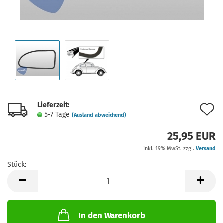
Lieferzeit:
A
5-7 Tage
(Ausland abweichend)
d
25,95 EUR
M
inkl. 19% MwSt. zzgl.
Versand
Stück:
Stück
In den Warenkorb