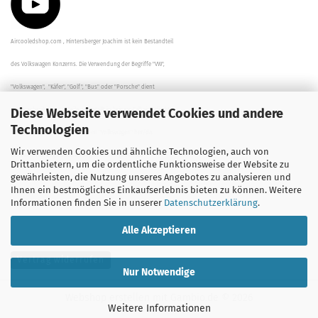
Aircooledshop.com , Hintersberger Joachim ist kein Bestandteil
des Volkswagen Konzerns. Die Verwendung der Begriffe "VW",
"Volkswagen", "Käfer", "Golf", "Bus" oder "Porsche" dient
Diese Webseite verwendet Cookies und andere
der Beschreibung der Teile und stellt in keinem Fall eine direkte
Technologien
Verbindung zu dem Unternehmen "Volkswagen" her/da.
Wir verwenden Cookies und ähnliche Technologien, auch von
Die Beschreibungen, Zeichnungen und Angaben zur
Drittanbietern, um die ordentliche Funktionsweise der Website zu
gewährleisten, die Nutzung unseres Angebotes zu analysieren und
Verwendung sind sorgfältig überprüft worden.
Ihnen ein bestmögliches Einkaufserlebnis bieten zu können. Weitere
Informationen finden Sie in unserer
Datenschutzerklärung
.
Alle Akzeptieren
Vertrag widerrufen
Nur Notwendige
Webshop erstellen
mit Gambio.de © 2026
Weitere Informationen