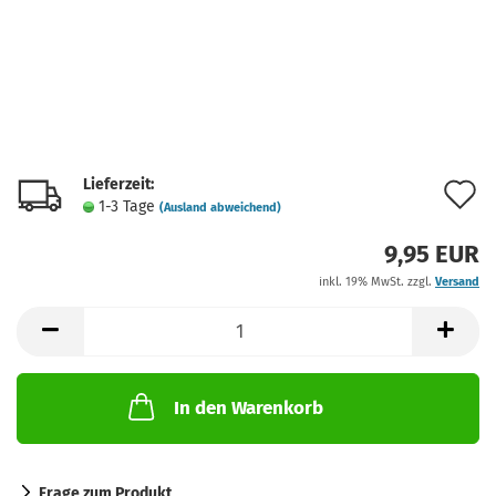
Lieferzeit:
A
1-3 Tage
(Ausland abweichend)
d
9,95 EUR
M
inkl. 19% MwSt. zzgl.
Versand
In den Warenkorb
Frage zum Produkt