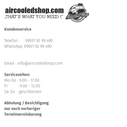
Kundenservice
Telefon :
09931 92 99 490
WhatsApp:
09931 92 99 490
Email : info@aircooledshop.com
Servicezeiten:
Mo-Do : 9.00 - 17.00
Fr : 9.00 - 12.00
Sa-So : geschlossen
Abholung / Besichtigung
nur nach vorheriger
Terminvereinbarung