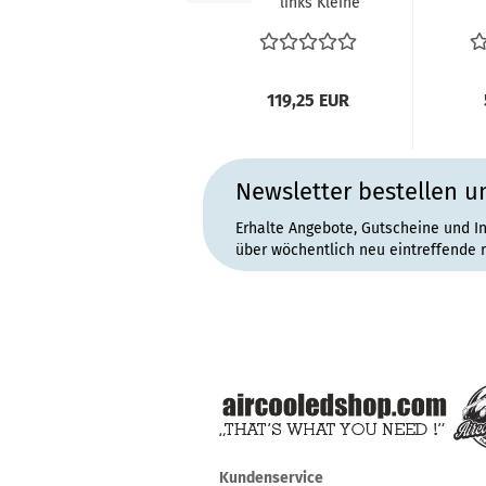
links Kleine
Aussparung für
F
Stoßstangenhalter...
Fen
119,25 EUR
Newsletter bestellen u
Erhalte Angebote, Gutscheine und I
über wöchentlich neu eintreffende 
Kundenservice