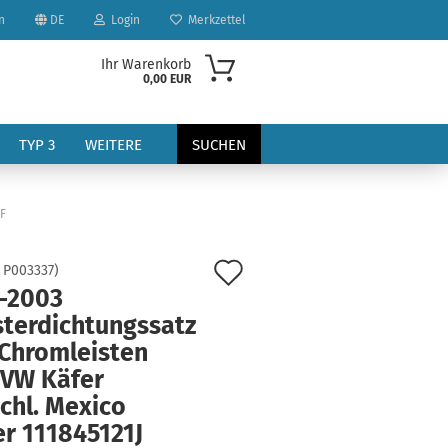
n
DE
Login
Merkzettel
Ihr Warenkorb
0,00 EUR
TYP 3
WEITERE
SUCHEN
2F
Auf
:
P003337
)
7-2003
den
sterdichtungssatz
?
Merkzettel
 Chromleisten
 VW Käfer
chl. Mexico
er 111845121J