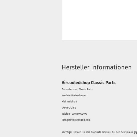
Hersteller Informationen
Aircooledshop Classic Parts
Aircooledshop Classic Parts
Joachim Hintersberger
Kleinweichs 8
94563 Otzing
Telefon : 09931 9992490
info@aircooledshop.com
Wichtiger Hinweis: Unsere Produkte sind nur für den bestimmung