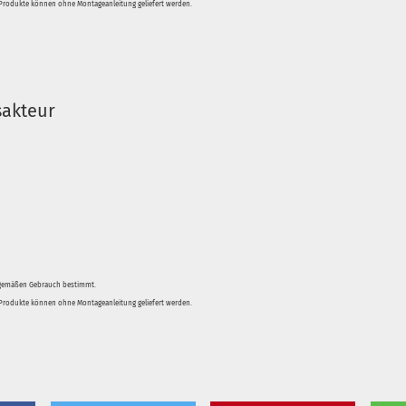
e Produkte können ohne Montageanleitung geliefert werden.
sakteur
sgemäßen Gebrauch bestimmt.
e Produkte können ohne Montageanleitung geliefert werden.