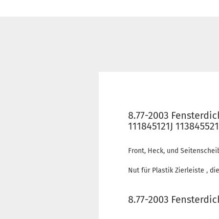
8.77-2003 Fensterdi
111845121J 11384552
Front, Heck, und Seitenschei
Nut für Plastik Zierleiste , d
8.77-2003 Fensterdi