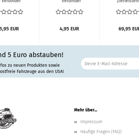
Verbinder
Verbinder
Zierleisten
ensterchrom
Fensterchrom
Fensterch
sterzierleiste...
Fensterzierleiste...
Fensterzierlei
5,95 EUR
4,95 EUR
69,95 EU
nd 5 Euro abstauben!
nfos zu neuen Produkten sowie
rostfreie Fahrzeuge aus den USA!
Mehr über...
Impressum
Häufige Fragen (FAQ)