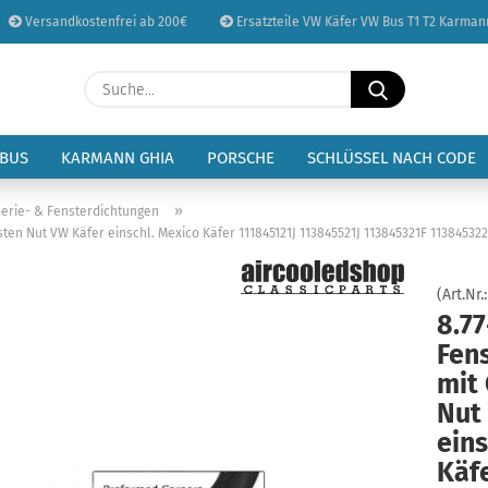
Versandkostenfrei ab 200€
Ersatzteile VW Käfer VW Bus T1 T2 Karman
Sprache auswählen
Suche...
E-Mail
Lieferland
 BUS
KARMANN GHIA
PORSCHE
SCHLÜSSEL NACH CODE
Passwort
»
erie- & Fensterdichtungen
ten Nut VW Käfer einschl. Mexico Käfer 111845121J 113845521J 113845321F 11384532
(Art.Nr.
8.7
Konto erstellen
Fen
Passwort vergessen
mit
Nut
eins
Käf