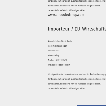
Der Einbau darf nur durch qualifiziertes Fachpersonal erfolgen. Di
Bereits verbaute Teile sind von der Rückgabe ausgeschlossen.
Der Verkäufer haftet nicht für Folgeschäden.
www.aircooledshop.com
Importeur / EU-Wirtschaft
Aircooledshop Classic Parts
Joachim Hintersberger
Kleinweichs 8
94563 Otzing
Telefon : 09931 9992490
info@aircooledshop.com
Wichtiger Hinweis: Unsere Produkte sind nur für den bestimmung
Der Einbau darf nur durch qualifiziertes Fachpersonal erfolgen. Di
Bereits verbaute Teile sind von der Rückgabe ausgeschlossen.
Der Verkäufer haftet nicht für Folgeschäden.