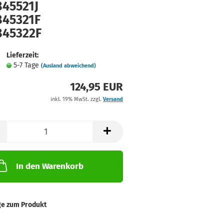
845521J
845321F
845322F
Lieferzeit:
5-7 Tage
(Ausland abweichend)
124,95 EUR
inkl. 19% MwSt. zzgl.
Versand
In den Warenkorb
ge zum Produkt