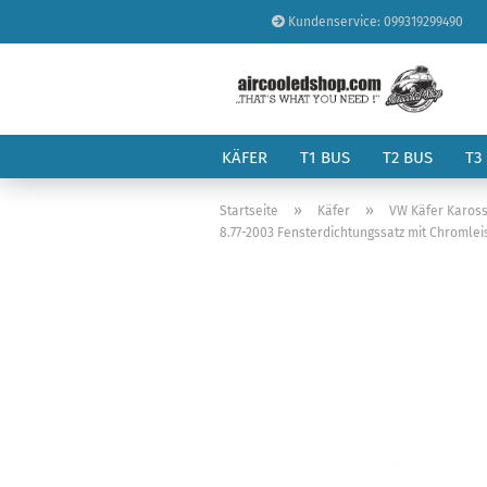
Kundenservice: 099319299490
KÄFER
T1 BUS
T2 BUS
T3
»
»
Startseite
Käfer
VW Käfer Kaross
8.77-2003 Fensterdichtungssatz mit Chromleis