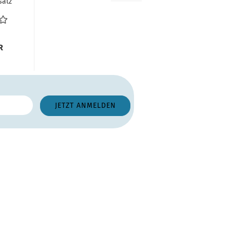
satz
rom
ste...
R