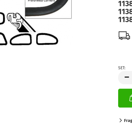
113
113
113
SET:
SET
Fra