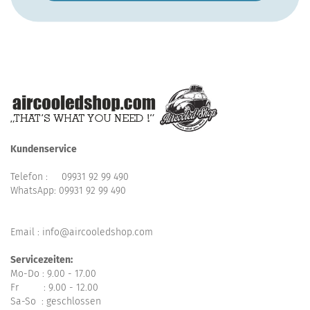
Kundenservice
Telefon :
09931 92 99 490
WhatsApp:
09931 92 99 490
Email : info@aircooledshop.com
Servicezeiten:
Mo-Do : 9.00 - 17.00
Fr : 9.00 - 12.00
Sa-So : geschlossen