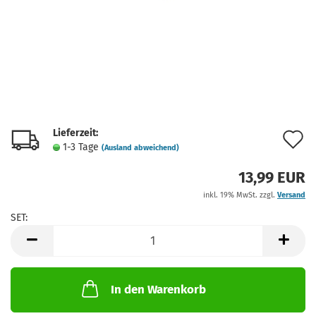
Lieferzeit:
A
1-3 Tage
(Ausland abweichend)
d
13,99 EUR
M
inkl. 19% MwSt. zzgl.
Versand
SET:
SET
In den Warenkorb