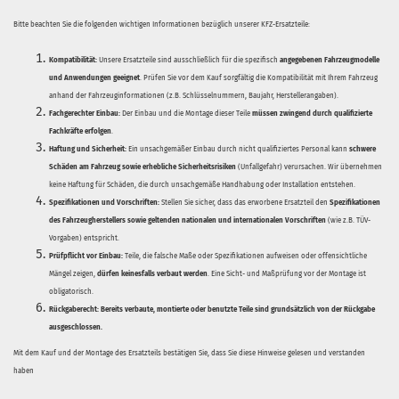
Bitte beachten Sie die folgenden wichtigen Informationen bezüglich unserer KFZ-Ersatzteile:
Kompatibilität:
Unsere Ersatzteile sind ausschließlich für die spezifisch
angegebenen Fahrzeugmodelle
und Anwendungen geeignet
. Prüfen Sie vor dem Kauf sorgfältig die Kompatibilität mit Ihrem Fahrzeug
anhand der Fahrzeuginformationen (z.B. Schlüsselnummern, Baujahr, Herstellerangaben).
Fachgerechter Einbau:
Der Einbau und die Montage dieser Teile
müssen zwingend durch qualifizierte
Fachkräfte erfolgen
.
Haftung und Sicherheit:
Ein unsachgemäßer Einbau durch nicht qualifiziertes Personal kann
schwere
Schäden am Fahrzeug sowie erhebliche Sicherheitsrisiken
(Unfallgefahr) verursachen. Wir übernehmen
keine Haftung für Schäden, die durch unsachgemäße Handhabung oder Installation entstehen.
Spezifikationen und Vorschriften:
Stellen Sie sicher, dass das erworbene Ersatzteil den
Spezifikationen
des Fahrzeugherstellers sowie geltenden nationalen und internationalen Vorschriften
(wie z.B. TÜV-
Vorgaben) entspricht.
Prüfpflicht vor Einbau:
Teile, die falsche Maße oder Spezifikationen aufweisen oder offensichtliche
Mängel zeigen,
dürfen keinesfalls verbaut werden
. Eine Sicht- und Maßprüfung vor der Montage ist
obligatorisch.
Rückgaberecht:
Bereits verbaute, montierte oder benutzte Teile sind grundsätzlich von der Rückgabe
ausgeschlossen.
Mit dem Kauf und der Montage des Ersatzteils bestätigen Sie, dass Sie diese Hinweise gelesen und verstanden
haben