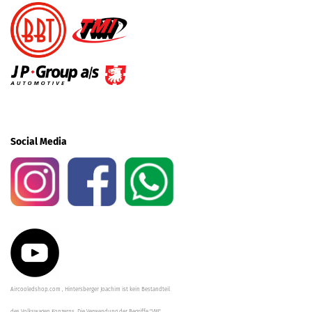
Social Media
Aircooledshop.com , Hintersberger Joachim ist kein Bestandteil
des Volkswagen Konzerns. Die Verwendung der Begriffe "VW",