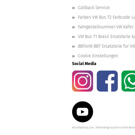
Callback Service
Farben VW Bus T2 Farbcode L
Fahrgestellnummer VW Käfer 
VW Bus T1 Brasil Ersatzteile 
BBT4VW BBT Ersatzteile für V
Cookie Einstellungen
Social Media
Aircooledshop.com , Hintersberger Joachim ist kein Besta