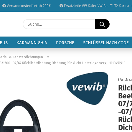
Versandkostenfrei ab 200€
Ersatzteile VW Käfer VW Bus T1 T2 Karman
Sprache auswählen
Suche...
E-Mail
Lieferland
 BUS
KARMANN GHIA
PORSCHE
SCHLÜSSEL NACH CODE
Passwort
»
erie- & Fensterdichtungen
3/1500 -07/67 Rücklichtdichtung Dichtung Rücklicht Unterlage vergl. 111945191E
(Art.Nr.
Rüc
Konto erstellen
Beet
Passwort vergessen
07/
-07
Rüc
Dich