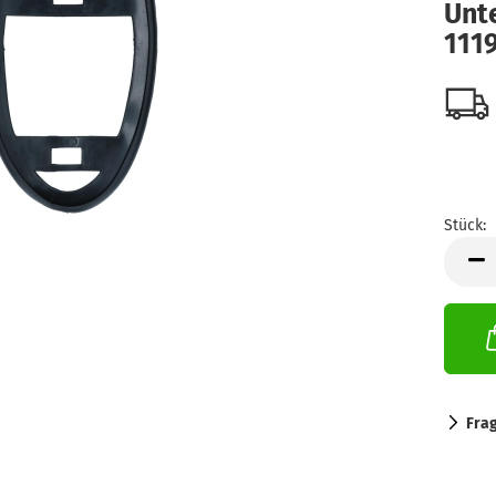
Unte
111
Stück:
Stück
Fra