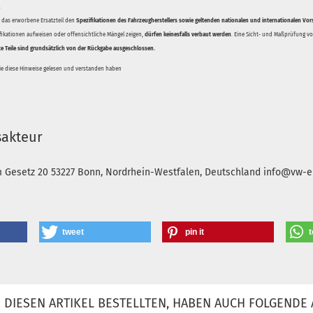
.
ss das erworbene Ersatzteil den
Spezifikationen des Fahrzeugherstellers sowie geltenden nationalen und internationalen Vor
ifikationen aufweisen oder offensichtliche Mängel zeigen,
dürfen keinesfalls verbaut werden
. Eine Sicht- und Maßprüfung vor
te Teile sind grundsätzlich von der Rückgabe ausgeschlossen.
Sie diese Hinweise gelesen und verstanden haben
sakteur
m Gesetz 20
53227 Bonn, Nordrhein-Westfalen, Deutschland
info@vw-en
tweet
pin it
t
DIESEN ARTIKEL BESTELLTEN, HABEN AUCH FOLGENDE 