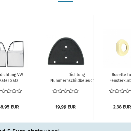
rdichtung VW
Dichtung
Rosette fü
Käfer Satz
Nummernschildbeleuchtung
Fensterkurb
rdichtungen
Kennzeichenbeleuchtung...
elfenbeinfa
links und...
Stück VW..
38,95 EUR
19,99 EUR
2,38 EUR