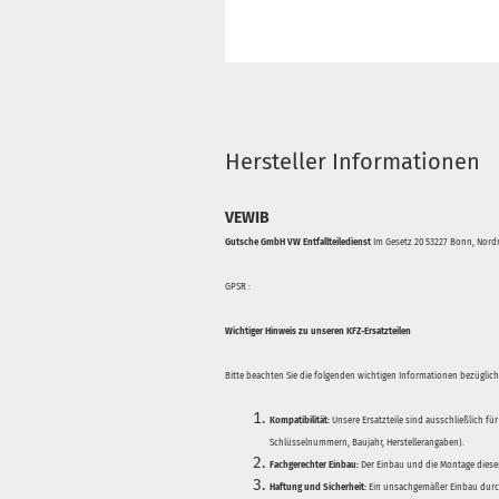
Hersteller Informationen
VEWIB
Gutsche GmbH VW Entfallteiledienst
Im Gesetz 20 53227 Bonn, Nordr
GPSR :
Wichtiger Hinweis zu unseren KFZ-Ersatzteilen
Bitte beachten Sie die folgenden wichtigen Informationen bezüglich 
Kompatibilität:
Unsere Ersatzteile sind ausschließlich für
Schlüsselnummern, Baujahr, Herstellerangaben).
Fachgerechter Einbau:
Der Einbau und die Montage dieser
Haftung und Sicherheit:
Ein unsachgemäßer Einbau durch