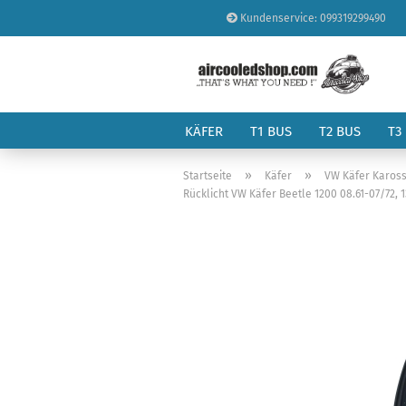
Kundenservice: 099319299490
KÄFER
T1 BUS
T2 BUS
T3
»
»
Startseite
Käfer
VW Käfer Kaross
Rücklicht VW Käfer Beetle 1200 08.61-07/72, 1