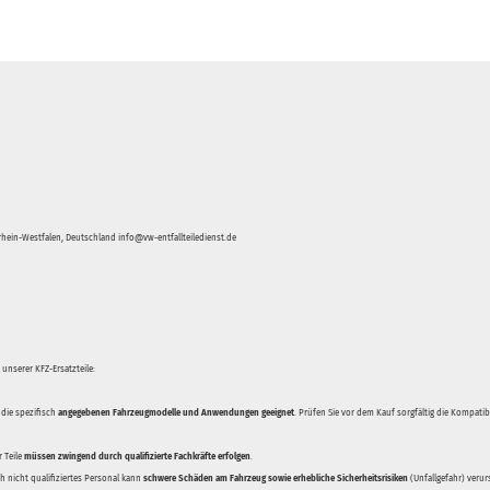
hein-Westfalen, Deutschland info@vw-entfallteiledienst.de
unserer KFZ-Ersatzteile:
 die spezifisch
angegebenen Fahrzeugmodelle und Anwendungen geeignet
. Prüfen Sie vor dem Kauf sorgfältig die Kompati
 Teile
müssen zwingend durch qualifizierte Fachkräfte erfolgen
.
 nicht qualifiziertes Personal kann
schwere Schäden am Fahrzeug sowie erhebliche Sicherheitsrisiken
(Unfallgefahr) veru