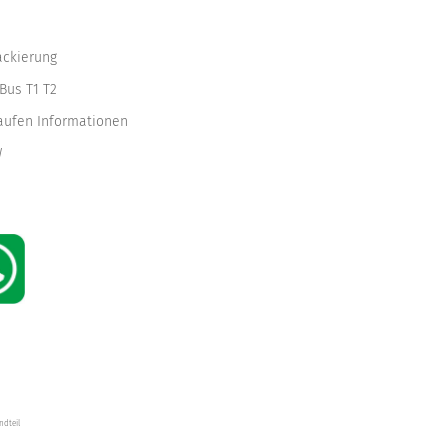
ackierung
Bus T1 T2
kaufen Informationen
W
ndteil