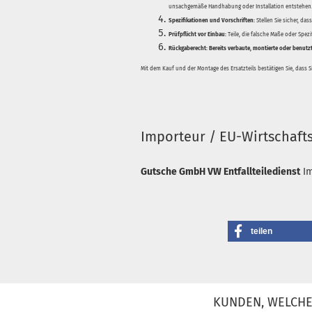
unsachgemäße Handhabung oder Installation entstehen
Spezifikationen und Vorschriften:
Stellen Sie sicher, da
Prüfpflicht vor Einbau:
Teile, die falsche Maße oder Spez
Rückgaberecht:
Bereits verbaute, montierte oder benutz
Mit dem Kauf und der Montage des Ersatzteils bestätigen Sie, dass 
Importeur / EU-Wirtschaft
Gutsche GmbH VW Entfallteiledienst
I
teilen
KUNDEN, WELCHE 