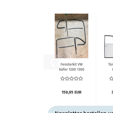
Fensterkit VW
Tü
Käfer 1200 1300
1955 - 7/1964
Tü
Dickholmer...
(
159,95 EUR