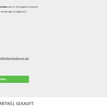
schriften
(wie z.B. TÜV-Vorgaben) entspricht.
 der Montage ist obligatorisch.
tfallteiledienst.de
eilen
ARTIKEL GEKAUFT: