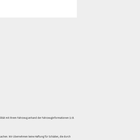
bilität mit Ihrem Fahrzeug anhand der Fahrzeuginformationen (z.B.
rsachen. Wir übernehmen keine Haftung für Schäden, die durch