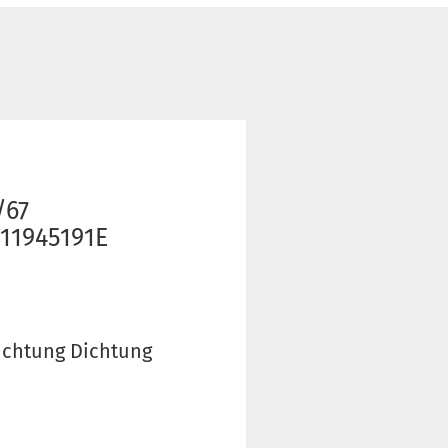
/67
111945191E
dichtung Dichtung