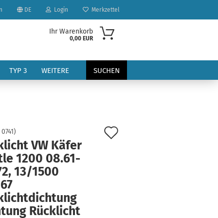
n
DE
Login
Merkzettel
Ihr Warenkorb
0,00 EUR
TYP 3
WEITERE
SUCHEN
Auf
:
0741
)
klicht VW Käfer
den
le 1200 08.61-
?
Merkzettel
72, 13/1500
/67
klichtdichtung
tung Rücklicht