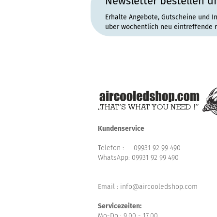
Newsletter bestellen u
Erhalte Angebote, Gutscheine und I
über wöchentlich neu eintreffende 
Kundenservice
Telefon :
09931 92 99 490
WhatsApp:
09931 92 99 490
Email : info@aircooledshop.com
Servicezeiten:
Mo-Do : 9.00 - 17.00