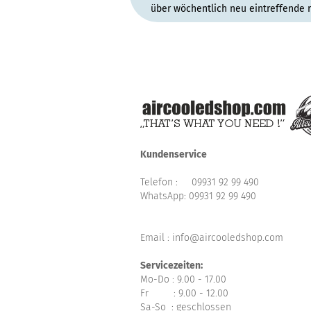
über wöchentlich neu eintreffende 
Kundenservice
Telefon :
09931 92 99 490
WhatsApp:
09931 92 99 490
Email : info@aircooledshop.com
Servicezeiten:
Mo-Do : 9.00 - 17.00
Fr : 9.00 - 12.00
Sa-So : geschlossen