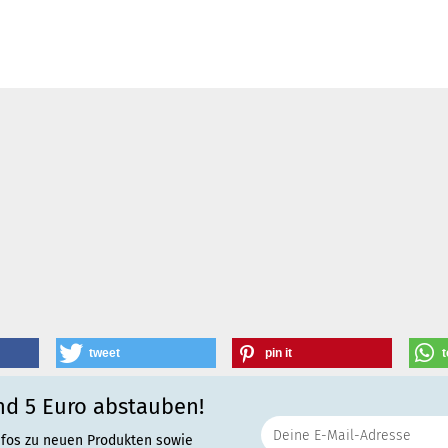
tweet
pin it
t
nd 5 Euro abstauben!
nfos zu neuen Produkten sowie