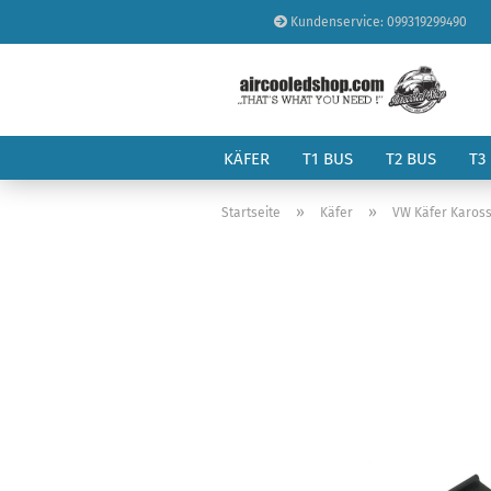
Kundenservice: 099319299490
KÄFER
T1 BUS
T2 BUS
T3
»
»
Startseite
Käfer
VW Käfer Kaross