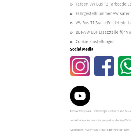
Farben VW Bus T2 Farbcode L
Fahrgestellnummer VW Käfer 
VW Bus T1 Brasil Ersatzteile 
BBT4VW BBT Ersatzteile für V
Cookie Einstellungen
Social Media
Aircooledshop.com , Hintersberger Joachim ist kein Besta
des Volkswagen Konzerns. Die Verwendung der Begriffe "V
"Volkswagen", "Käfer", "Golf", "Bus" oder "Porsche" dient