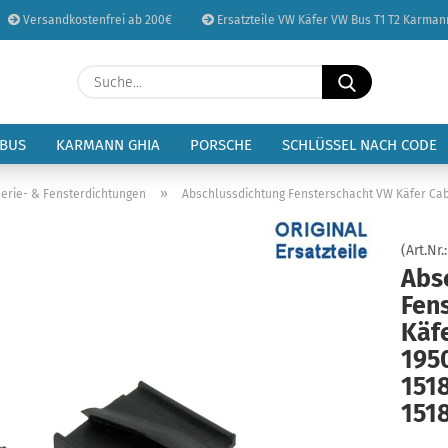
Versandkostenfrei ab 200€
Ersatzteile VW Käfer VW Bus T1 T2 Karman
Sprache auswählen
Suche...
E-Mail
Lieferland
 BUS
KARMANN GHIA
PORSCHE
SCHLÜSSEL NACH CODE
Passwort
»
erie- & Fensterdichtungen
Abschlussdichtung Fensterschacht VW Käfer Cabri
(Art.Nr.
Abs
Fen
Konto erstellen
Käfe
Passwort vergessen
1950
151
151