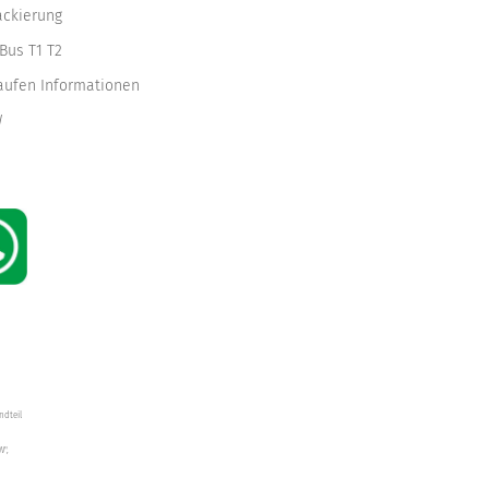
ackierung
Bus T1 T2
kaufen Informationen
W
ndteil
W",