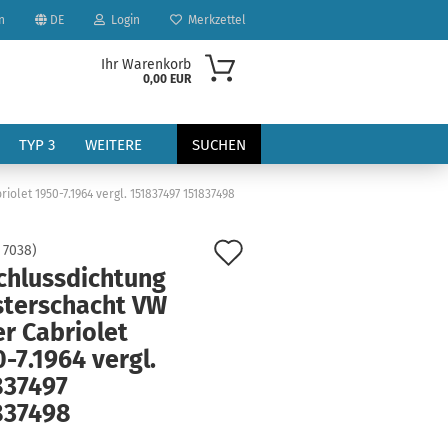
n
DE
Login
Merkzettel
Ihr Warenkorb
0,00 EUR
TYP 3
WEITERE
SUCHEN
olet 1950-7.1964 vergl. 151837497 151837498
Auf
:
7038
)
chlussdichtung
den
sterschacht VW
Merkzettel
r Cabriolet
?
-7.1964 vergl.
837497
837498