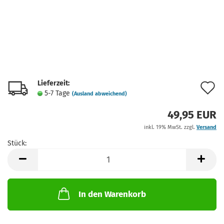
Lieferzeit:
A
5-7 Tage
(Ausland abweichend)
d
49,95 EUR
M
inkl. 19% MwSt. zzgl.
Versand
Stück:
Stück
In den Warenkorb