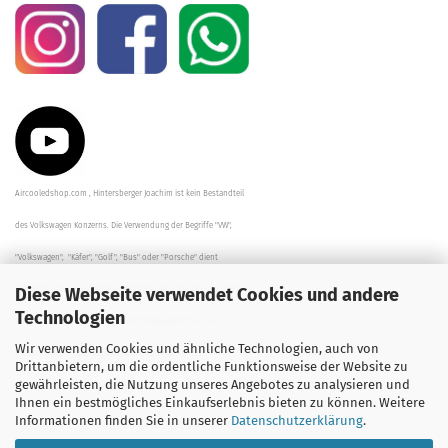
Aircooledshop.com , Hintersberger Joachim ist kein Bestandteil
des Volkswagen Konzerns. Die Verwendung der Begriffe "VW",
"Volkswagen", "Käfer", "Golf", "Bus" oder "Porsche" dient
Diese Webseite verwendet Cookies und andere
der Beschreibung der Teile und stellt in keinem Fall eine direkte
Technologien
Verbindung zu dem Unternehmen "Volkswagen" her/da.
Wir verwenden Cookies und ähnliche Technologien, auch von
Die Beschreibungen, Zeichnungen und Angaben zur
Drittanbietern, um die ordentliche Funktionsweise der Website zu
gewährleisten, die Nutzung unseres Angebotes zu analysieren und
Verwendung sind sorgfältig überprüft worden.
Ihnen ein bestmögliches Einkaufserlebnis bieten zu können. Weitere
Informationen finden Sie in unserer
Datenschutzerklärung
.