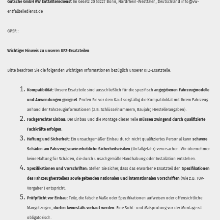
Gutsche GmbH VW Entfallteiledienst
Im Gesetz 20 53227 Bonn, Nordrhein-Westfalen, Deutschland info@vw-
entfallteiledienst.de
GPSR :
Wichtiger Hinweis zu unseren KFZ-Ersatzteilen
Bitte beachten Sie die folgenden wichtigen Informationen bezüglich unserer KFZ-Ersatzteile:
Kompatibilität:
Unsere Ersatzteile sind ausschließlich für die spezifisch
angegebenen Fahrzeugmodelle
und Anwendungen geeignet
. Prüfen Sie vor dem Kauf sorgfältig die Kompatibilität mit Ihrem Fahrzeug
anhand der Fahrzeuginformationen (z.B. Schlüsselnummern, Baujahr, Herstellerangaben).
Fachgerechter Einbau:
Der Einbau und die Montage dieser Teile
müssen zwingend durch qualifizierte
Fachkräfte erfolgen
.
Haftung und Sicherheit:
Ein unsachgemäßer Einbau durch nicht qualifiziertes Personal kann
schwere
Schäden am Fahrzeug sowie erhebliche Sicherheitsrisiken
(Unfallgefahr) verursachen. Wir übernehmen
keine Haftung für Schäden, die durch unsachgemäße Handhabung oder Installation entstehen.
Spezifikationen und Vorschriften:
Stellen Sie sicher, dass das erworbene Ersatzteil den
Spezifikationen
des Fahrzeugherstellers sowie geltenden nationalen und internationalen Vorschriften
(wie z.B. TÜV-
Vorgaben) entspricht.
Prüfpflicht vor Einbau:
Teile, die falsche Maße oder Spezifikationen aufweisen oder offensichtliche
Mängel zeigen,
dürfen keinesfalls verbaut werden
. Eine Sicht- und Maßprüfung vor der Montage ist
obligatorisch.