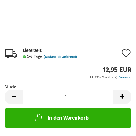
Lieferzeit:
A
5-7 Tage
(Ausland abweichend)
d
12,95 EUR
M
inkl. 19% MwSt. zzgl.
Versand
Stück:
Stück
In den Warenkorb