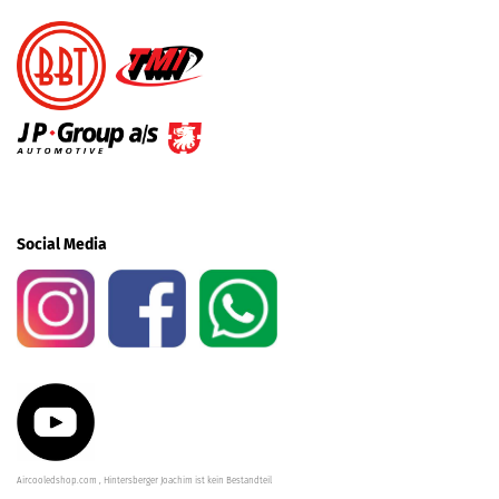
Social Media
Aircooledshop.com , Hintersberger Joachim ist kein Bestandteil