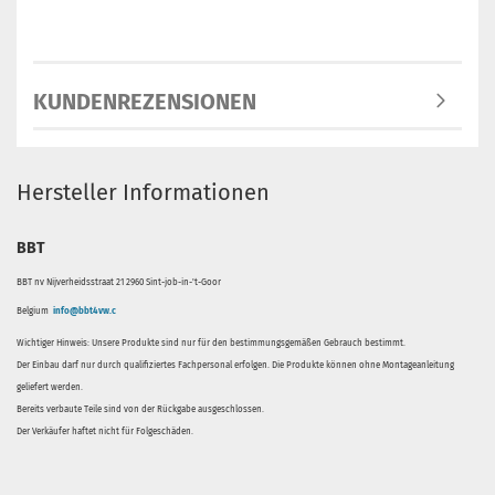
KUNDENREZENSIONEN
Hersteller Informationen
BBT
BBT nv Nijverheidsstraat 21 2960 Sint-job-in-'t-Goor
Belgium
info@bbt4vw.c
Wichtiger Hinweis: Unsere Produkte sind nur für den bestimmungsgemäßen Gebrauch bestimmt.
Der Einbau darf nur durch qualifiziertes Fachpersonal erfolgen. Die Produkte können ohne Montageanleitung
geliefert werden.
Bereits verbaute Teile sind von der Rückgabe ausgeschlossen.
Der Verkäufer haftet nicht für Folgeschäden.