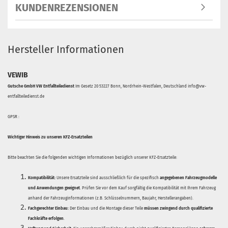
KUNDENREZENSIONEN
Hersteller Informationen
VEWIB
Gutsche GmbH VW Entfallteiledienst
Im Gesetz 20 53227 Bonn, Nordrhein-Westfalen, Deutschland info@vw-
entfallteiledienst.de
GPSR :
Wichtiger Hinweis zu unseren KFZ-Ersatzteilen
Bitte beachten Sie die folgenden wichtigen Informationen bezüglich unserer KFZ-Ersatzteile:
Kompatibilität:
Unsere Ersatzteile sind ausschließlich für die spezifisch
angegebenen Fahrzeugmodelle
und Anwendungen geeignet
. Prüfen Sie vor dem Kauf sorgfältig die Kompatibilität mit Ihrem Fahrzeug
anhand der Fahrzeuginformationen (z.B. Schlüsselnummern, Baujahr, Herstellerangaben).
Fachgerechter Einbau:
Der Einbau und die Montage dieser Teile
müssen zwingend durch qualifizierte
Fachkräfte erfolgen
.