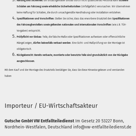
Haftung und Sicherheit:
Ein unsachgemäßer Einbau durch nicht qualifiziertes Personal kann
schwere
Schäden am Fahrzeug sowie erhebliche Sicherheitsrisiken
(Unfallgefahr) verursachen. Wir übernehmen
keine Haftung für Schäden, die durch unsachgemäße Handhabung oder Installation entstehen.
Spezifikationen und Vorschriften:
Stellen Sie sicher, dass das erworbene Ersatzteil den
Spezifikationen
des Fahrzeugherstellers sowie geltenden nationalen und internationalen Vorschriften
(wie z.B. TÜV-
Vorgaben) entspricht.
Prüfpflicht vor Einbau:
Teile, die falsche Maße oder Spezifikationen aufweisen oder offensichtliche
Mängel zeigen,
dürfen keinesfalls verbaut werden
. Eine Sicht- und Maßprüfung vor der Montage ist
obligatorisch.
Rückgaberecht:
Bereits verbaute, montierte oder benutzte Teile sind grundsätzlich von der Rückgabe
ausgeschlossen.
Mit dem Kauf und der Montage des Ersatzteils bestätigen Sie, dass Sie diese Hinweise gelesen und verstanden
haben
Importeur / EU-Wirtschaftsakteur
Gutsche GmbH VW Entfallteiledienst
Im Gesetz 20
53227 Bonn,
Nordrhein-Westfalen, Deutschland
info@vw-entfallteiledienst.de