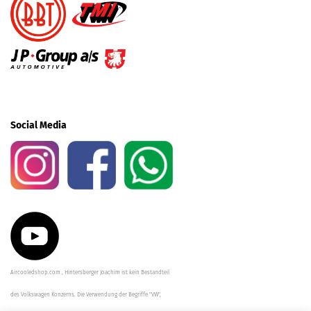
Social Media
Aircooledshop.com , Hintersberger Joachim ist kein Bestandteil
des Volkswagen Konzerns. Die Verwendung der Begriffe "VW",