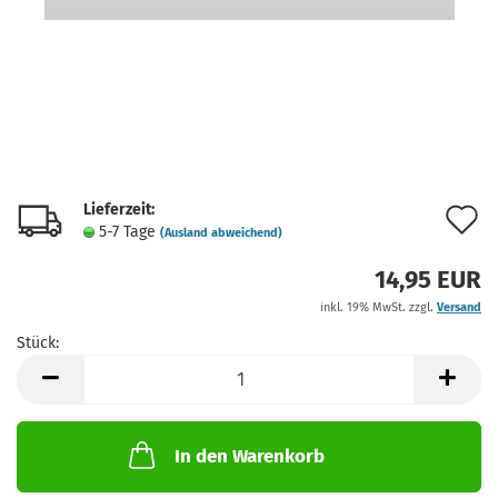
Lieferzeit:
A
5-7 Tage
(Ausland abweichend)
d
14,95 EUR
M
inkl. 19% MwSt. zzgl.
Versand
Stück:
Stück
In den Warenkorb