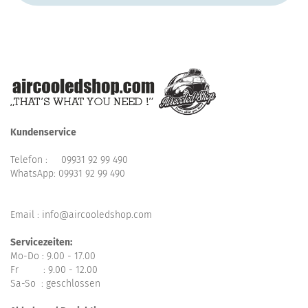
Kundenservice
Telefon :
09931 92 99 490
WhatsApp:
09931 92 99 490
Email : info@aircooledshop.com
Servicezeiten:
Mo-Do : 9.00 - 17.00
Fr : 9.00 - 12.00
Sa-So : geschlossen