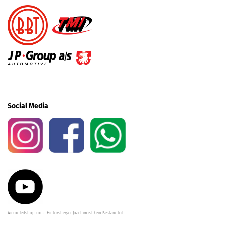
Social Media
Aircooledshop.com , Hintersberger Joachim ist kein Bestandteil