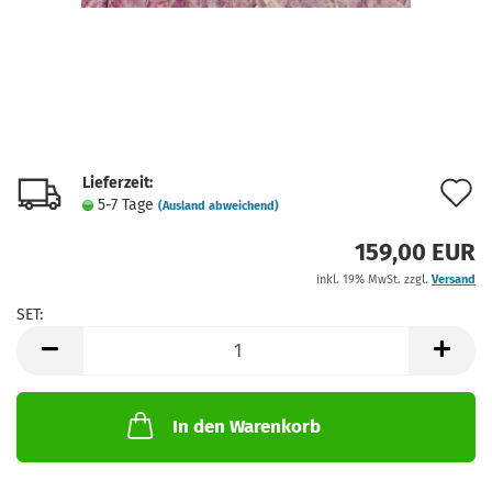
Lieferzeit:
A
5-7 Tage
(Ausland abweichend)
d
159,00 EUR
M
inkl. 19% MwSt. zzgl.
Versand
SET:
SET
In den Warenkorb