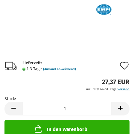
Lieferzeit:
A
1-3 Tage
(Ausland abweichend)
d
27,37 EUR
M
inkl. 19% MwSt. zzgl.
Versand
Stück:
Stück
In den Warenkorb