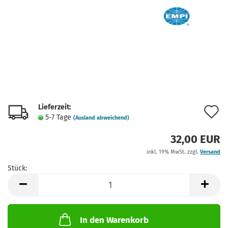
Lieferzeit:
A
5-7 Tage
(Ausland abweichend)
d
32,00 EUR
M
inkl. 19% MwSt. zzgl.
Versand
Stück:
Stück
In den Warenkorb