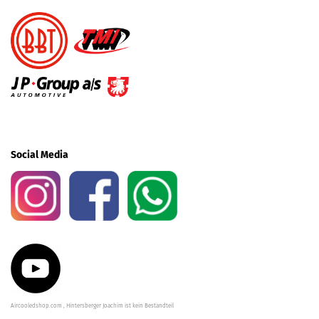
Social Media
Aircooledshop.com , Hintersberger Joachim ist kein Bestandteil