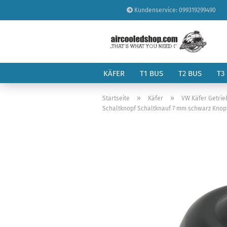
Kundenservice: 099319299490
KÄFER
T1 BUS
T2 BUS
T3
»
»
Startseite
Käfer
VW Käfer Getrie
Schaltknopf Schaltknauf 7 mm schwarz Knopf 