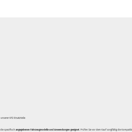
unserer KFZ-Ersatzteile:
 die spezifisch
angegebenen Fahrzeugmodelle und Anwendungen geeignet
. Prüfen Sie vor dem Kauf sorgfältig die Kompati