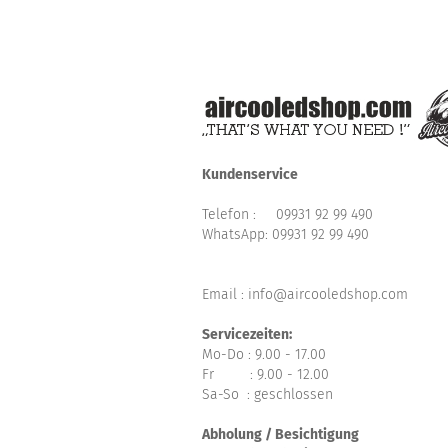
Kundenservice
Telefon :
09931 92 99 490
WhatsApp:
09931 92 99 490
Email : info@aircooledshop.com
Servicezeiten:
Mo-Do : 9.00 - 17.00
Fr : 9.00 - 12.00
Sa-So : geschlossen
Abholung / Besichtigung