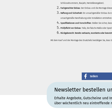
Schlüsselnummern, Baujahr, Herstellerangaben).
Fachgerechter Einbau:
Der Einbau und die Montage dieser
Haftung und Sicherheit:
Ein unsachgemäßer Einbau durch
unsachgemäße Handhabung oder Installation entstehen
Spezifikationen und Vorschriften:
Stellen Sie sicher, da
Prüfpflicht vor Einbau:
Teile, die falsche Maße oder Spez
Rückgaberecht:
Bereits verbaute, montierte oder benutz
Mit dem Kauf und der Montage des Ersatzteils bestätigen Sie, dass 
teilen
Newsletter bestellen u
Erhalte Angebote, Gutscheine und I
über wöchentlich neu eintreffende 