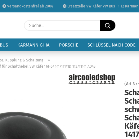
Versandkostenfrei ab 200€
Ersatzteile VW Käfer VW Bus T1 T2 Karman
Sprache auswählen
Suche...
E-Mail
Lieferland
 BUS
KARMANN GHIA
PORSCHE
SCHLÜSSEL NACH CODE
Passwort
»
be, Kupplung & Schaltung
für Schalthebel VW Käfer 61-67 141711141D 113711141 A043
(Art.Nr.
Sch
Konto erstellen
Sch
Passwort vergessen
sch
Sch
Käfe
141