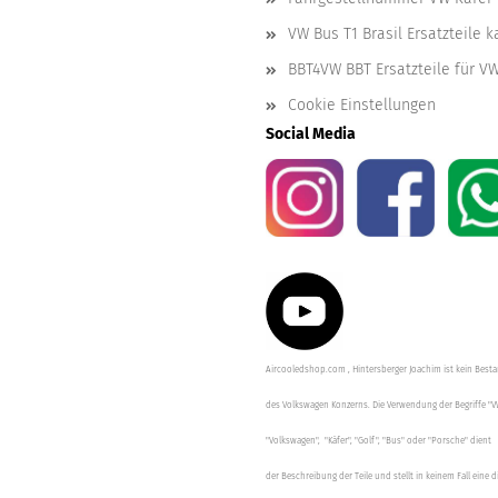
VW Bus T1 Brasil Ersatzteile 
BBT4VW BBT Ersatzteile für V
Cookie Einstellungen
Social Media
Aircooledshop.com , Hintersberger Joachim ist kein Besta
des Volkswagen Konzerns. Die Verwendung der Begriffe "V
"Volkswagen", "Käfer", "Golf", "Bus" oder "Porsche" dient
der Beschreibung der Teile und stellt in keinem Fall eine d