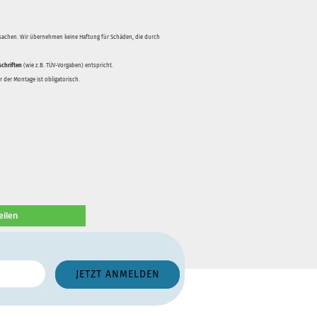
rsachen. Wir übernehmen keine Haftung für Schäden, die durch
schriften
(wie z.B. TÜV-Vorgaben) entspricht.
 der Montage ist obligatorisch.
eilen