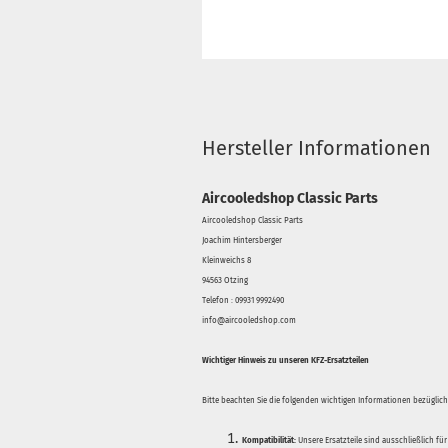
Hersteller Informationen
Aircooledshop Classic Parts
Aircooledshop Classic Parts
Joachim Hintersberger
Kleinweichs 8
94563 Otzing
Telefon : 09931 9992490
info@aircooledshop.com
Wichtiger Hinweis zu unseren KFZ-Ersatzteilen
Bitte beachten Sie die folgenden wichtigen Informationen bezüglich 
Kompatibilität:
Unsere Ersatzteile sind ausschließlich für