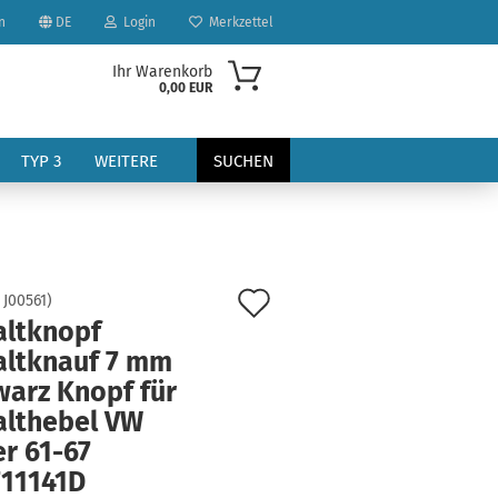
n
DE
Login
Merkzettel
Ihr Warenkorb
0,00 EUR
TYP 3
WEITERE
SUCHEN
Auf
:
J00561
)
altknopf
den
altknauf 7 mm
?
Merkzettel
warz Knopf für
althebel VW
r 61-67
711141D