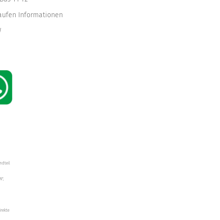
kaufen Informationen
W
ndteil
W",
irekte