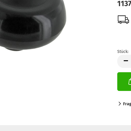
113
Stück:
Stück
Fra