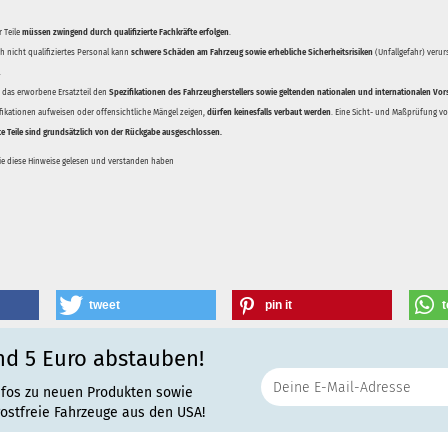
 Teile
müssen zwingend durch qualifizierte Fachkräfte erfolgen
.
 nicht qualifiziertes Personal kann
schwere Schäden am Fahrzeug sowie erhebliche Sicherheitsrisiken
(Unfallgefahr) veru
.
ss das erworbene Ersatzteil den
Spezifikationen des Fahrzeugherstellers sowie geltenden nationalen und internationalen Vor
ifikationen aufweisen oder offensichtliche Mängel zeigen,
dürfen keinesfalls verbaut werden
. Eine Sicht- und Maßprüfung vor
te Teile sind grundsätzlich von der Rückgabe ausgeschlossen.
Sie diese Hinweise gelesen und verstanden haben
tweet
pin it
t
nd 5 Euro abstauben!
nfos zu neuen Produkten sowie
rostfreie Fahrzeuge aus den USA!