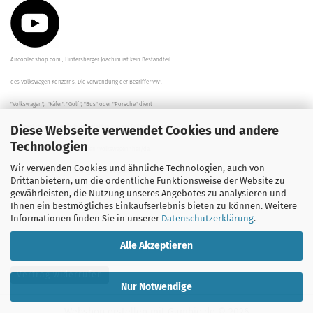
Aircooledshop.com , Hintersberger Joachim ist kein Bestandteil
des Volkswagen Konzerns. Die Verwendung der Begriffe "VW",
"Volkswagen", "Käfer", "Golf", "Bus" oder "Porsche" dient
Diese Webseite verwendet Cookies und andere
der Beschreibung der Teile und stellt in keinem Fall eine direkte
Technologien
Verbindung zu dem Unternehmen "Volkswagen" her/da.
Wir verwenden Cookies und ähnliche Technologien, auch von
Die Beschreibungen, Zeichnungen und Angaben zur
Drittanbietern, um die ordentliche Funktionsweise der Website zu
gewährleisten, die Nutzung unseres Angebotes zu analysieren und
Verwendung sind sorgfältig überprüft worden.
Ihnen ein bestmögliches Einkaufserlebnis bieten zu können. Weitere
Informationen finden Sie in unserer
Datenschutzerklärung
.
Alle Akzeptieren
Vertrag widerrufen
Nur Notwendige
Webshop erstellen
mit Gambio.de © 2026