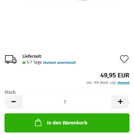
Lieferzeit:
A
5-7 Tage
(Ausland abweichend)
d
49,95 EUR
M
inkl. 19% MwSt. zzgl.
Versand
Stück:
Stück
In den Warenkorb