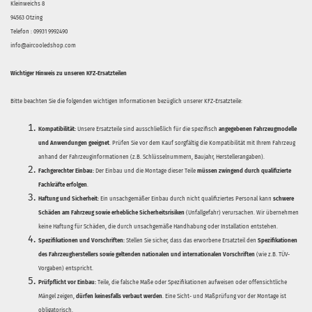
Kleinweichs 8
94563 Otzing
Telefon : 09931 9992490
info@aircooledshop.com
Wichtiger Hinweis zu unseren KFZ-Ersatzteilen
Bitte beachten Sie die folgenden wichtigen Informationen bezüglich unserer KFZ-Ersatzteile:
Kompatibilität:
Unsere Ersatzteile sind ausschließlich für die spezifisch
angegebenen Fahrzeugmodelle
und Anwendungen geeignet
. Prüfen Sie vor dem Kauf sorgfältig die Kompatibilität mit Ihrem Fahrzeug
anhand der Fahrzeuginformationen (z.B. Schlüsselnummern, Baujahr, Herstellerangaben).
Fachgerechter Einbau:
Der Einbau und die Montage dieser Teile
müssen zwingend durch qualifizierte
Fachkräfte erfolgen
.
Haftung und Sicherheit:
Ein unsachgemäßer Einbau durch nicht qualifiziertes Personal kann
schwere
Schäden am Fahrzeug sowie erhebliche Sicherheitsrisiken
(Unfallgefahr) verursachen. Wir übernehmen
keine Haftung für Schäden, die durch unsachgemäße Handhabung oder Installation entstehen.
Spezifikationen und Vorschriften:
Stellen Sie sicher, dass das erworbene Ersatzteil den
Spezifikationen
des Fahrzeugherstellers sowie geltenden nationalen und internationalen Vorschriften
(wie z.B. TÜV-
Vorgaben) entspricht.
Prüfpflicht vor Einbau:
Teile, die falsche Maße oder Spezifikationen aufweisen oder offensichtliche
Mängel zeigen,
dürfen keinesfalls verbaut werden
. Eine Sicht- und Maßprüfung vor der Montage ist
obligatorisch.