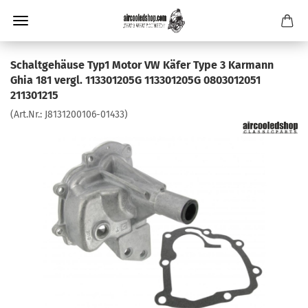
Schaltgehäuse Typ1 Motor VW Käfer Type 3 Karmann
Ghia 181 vergl. 113301205G 113301205G 0803012051
211301215
(Art.Nr.:
J8131200106-01433
)