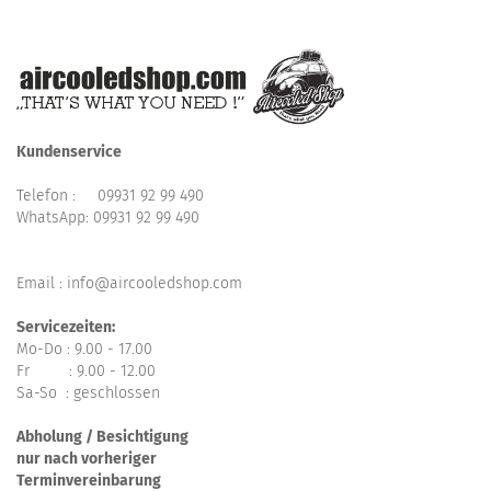
Kundenservice
Telefon :
09931 92 99 490
WhatsApp:
09931 92 99 490
Email : info@aircooledshop.com
Servicezeiten:
Mo-Do : 9.00 - 17.00
Fr : 9.00 - 12.00
Sa-So : geschlossen
Abholung / Besichtigung
nur nach vorheriger
Terminvereinbarung