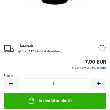
Lieferzeit:
A
5-7 Tage
(Ausland abweichend)
d
7,00 EUR
M
inkl. 19% MwSt. zzgl.
Versand
Stück:
Stück
In den Warenkorb