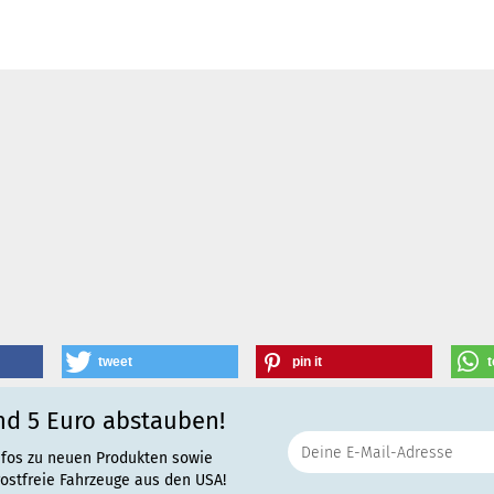
tweet
pin it
t
nd 5 Euro abstauben!
nfos zu neuen Produkten sowie
rostfreie Fahrzeuge aus den USA!