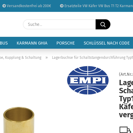
Versandkostenfrei ab 200€
Ersatzteile VW Käfer VW Bus T1 T2 Karman
Sprache auswählen
Suche...
E-Mail
Lieferland
 BUS
KARMANN GHIA
PORSCHE
SCHLÜSSEL NACH CODE
Passwort
»
be, Kupplung & Schaltung
Lagerbuchse für Schaltstangendurchführung Typ1 
(Art.Nr.
Lag
Sch
Konto erstellen
Typ
Passwort vergessen
Käf
verg