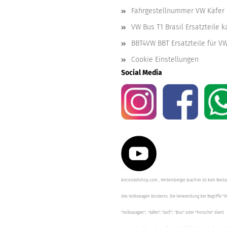
Fahrgestellnummer VW Käfer 
VW Bus T1 Brasil Ersatzteile 
BBT4VW BBT Ersatzteile für V
Cookie Einstellungen
Social Media
Aircooledshop.com , Hintersberger Joachim ist kein Besta
des Volkswagen Konzerns. Die Verwendung der Begriffe "V
"Volkswagen", "Käfer", "Golf", "Bus" oder "Porsche" dient