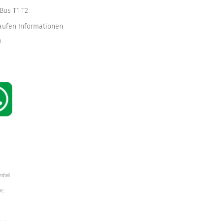
Bus T1 T2
kaufen Informationen
W
ndteil
W",