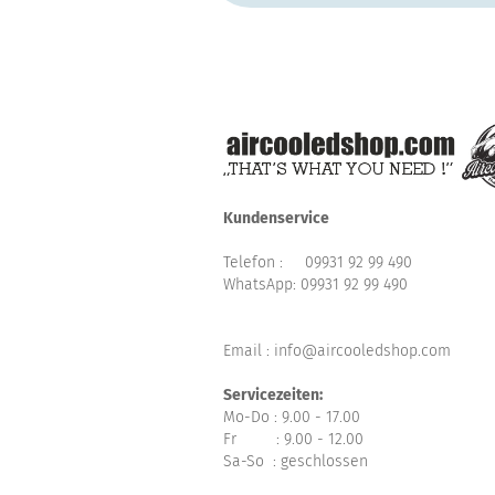
Kundenservice
Telefon :
09931 92 99 490
WhatsApp:
09931 92 99 490
Email : info@aircooledshop.com
Servicezeiten:
Mo-Do : 9.00 - 17.00
Fr : 9.00 - 12.00
Sa-So : geschlossen