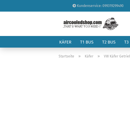
Kundenservice: 099319299490
KÄFER
T1 BUS
T2 BUS
T3
»
»
Startseite
Käfer
VW Käfer Getrie