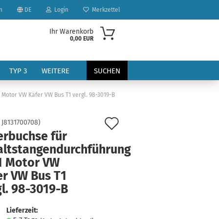
n
DE
Login
Merkzettel
Ihr Warenkorb
0,00 EUR
TYP 3
WEITERE
SUCHEN
Motor VW Käfer VW Bus T1 vergl. 98-3019-B
Auf
:
J8131700708
)
erbuchse für
den
altstangendurchführung
Merkzettel
1 Motor VW
?
er VW Bus T1
l. 98-3019-B
Lieferzeit: