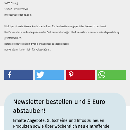
94563 Otzing
Telefon : 09931 9992490
info@aircooledshop.com
Wichtiger Hinweis: Unsere Produkte sind nur für den bestimmungsgemäßen Gebrauch bestimmt.
Der Einbau darf nur durch qualifiziertes Fachpersonal erfolgen. Die Produkte können ohne Montageanleitung
geliefert werden.
Bereits verbaute Teile sind von der Rückgabe ausgeschlossen.
Der Verkäufer haftet nicht für Folgeschäden.
Newsletter bestellen und 5 Euro
abstauben!
Erhalte Angebote, Gutscheine und Infos zu neuen
Produkten sowie über wöchentlich neu eintreffende