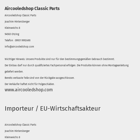
Aircooledshop Classic Parts
Aircooledshop Classic Parts
Joachim Hintersberger
Kleinweichs 8
94563 Otzing
Telefon : 09931 9992490
info@aircooledshop.com
Wichtiger Hinweis: Unsere Produkte sind nur für den bestimmungsgemäßen Gebrauch bestimmt.
Der Einbau darf nur durch qualifiziertes Fachpersonal erfolgen. Die Produkte können ohne Montageanleitung
geliefert werden.
Bereits verbaute Teile sind von der Rückgabe ausgeschlossen.
Der Verkäufer haftet nicht für Folgeschäden.
www.aircooledshop.com
Importeur / EU-Wirtschaftsakteur
Aircooledshop Classic Parts
Joachim Hintersberger
Kleinweichs 8