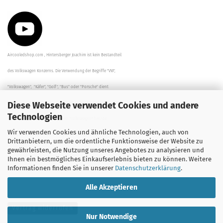
Aircooledshop.com , Hintersberger Joachim ist kein Bestandteil
des Volkswagen Konzerns. Die Verwendung der Begriffe "VW",
"Volkswagen", "Käfer", "Golf", "Bus" oder "Porsche" dient
Diese Webseite verwendet Cookies und andere
der Beschreibung der Teile und stellt in keinem Fall eine direkte
Technologien
Verbindung zu dem Unternehmen "Volkswagen" her/da.
Wir verwenden Cookies und ähnliche Technologien, auch von
Die Beschreibungen, Zeichnungen und Angaben zur
Drittanbietern, um die ordentliche Funktionsweise der Website zu
gewährleisten, die Nutzung unseres Angebotes zu analysieren und
Verwendung sind sorgfältig überprüft worden.
Ihnen ein bestmögliches Einkaufserlebnis bieten zu können. Weitere
Informationen finden Sie in unserer
Datenschutzerklärung
.
Alle Akzeptieren
Vertrag widerrufen
Nur Notwendige