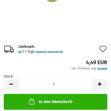
Lieferzeit:
A
5-7 Tage
(Ausland abweichend)
d
4,49 EUR
M
inkl. 19% MwSt. zzgl.
Versand
Stück:
Stück
In den Warenkorb