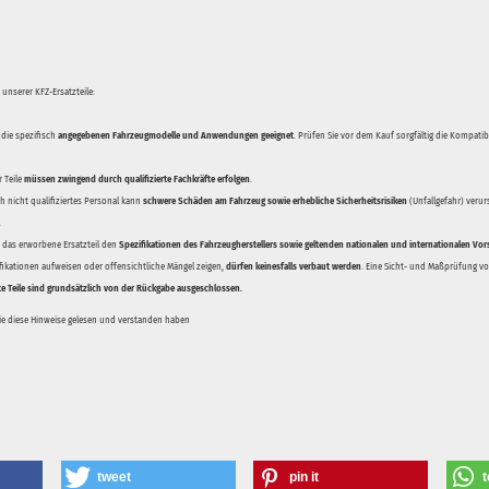
unserer KFZ-Ersatzteile:
 die spezifisch
angegebenen Fahrzeugmodelle und Anwendungen geeignet
. Prüfen Sie vor dem Kauf sorgfältig die Kompati
 Teile
müssen zwingend durch qualifizierte Fachkräfte erfolgen
.
 nicht qualifiziertes Personal kann
schwere Schäden am Fahrzeug sowie erhebliche Sicherheitsrisiken
(Unfallgefahr) veru
.
ss das erworbene Ersatzteil den
Spezifikationen des Fahrzeugherstellers sowie geltenden nationalen und internationalen Vor
ifikationen aufweisen oder offensichtliche Mängel zeigen,
dürfen keinesfalls verbaut werden
. Eine Sicht- und Maßprüfung vor
te Teile sind grundsätzlich von der Rückgabe ausgeschlossen.
Sie diese Hinweise gelesen und verstanden haben
tweet
pin it
t