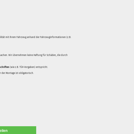
bilität mit Ihrem Fahrzeug anhand der Fahrzeuginformationen (z.B.
rsachen. Wir übernehmen keine Haftung für Schäden, die durch
schriften
(wie z.B. TÜV-Vorgaben) entspricht.
 der Montage ist obligatorisch.
eilen