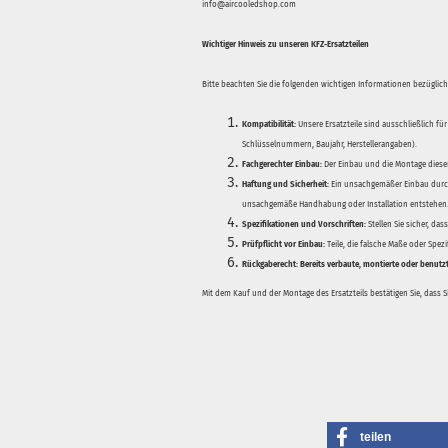
info@aircooledshop.com
Wichtiger Hinweis zu unseren KFZ-Ersatzteilen
Bitte beachten Sie die folgenden wichtigen Informationen bezüglich 
Kompatibilität:
Unsere Ersatzteile sind ausschließlich für
Schlüsselnummern, Baujahr, Herstellerangaben).
Fachgerechter Einbau:
Der Einbau und die Montage dieser
Haftung und Sicherheit:
Ein unsachgemäßer Einbau durch
unsachgemäße Handhabung oder Installation entstehen
Spezifikationen und Vorschriften:
Stellen Sie sicher, da
Prüfpflicht vor Einbau:
Teile, die falsche Maße oder Spez
Rückgaberecht:
Bereits verbaute, montierte oder benutz
Mit dem Kauf und der Montage des Ersatzteils bestätigen Sie, dass 
teilen