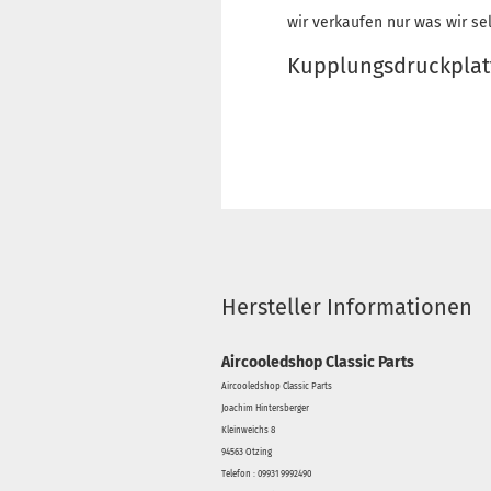
wir verkaufen nur was wir se
Kupplungsdruckplat
Hersteller Informationen
Aircooledshop Classic Parts
Aircooledshop Classic Parts
Joachim Hintersberger
Kleinweichs 8
94563 Otzing
Telefon : 09931 9992490