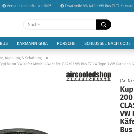
Versandkostenfrei ab 200€
Ersatzteile VW Käfer VW Bus T1 T2 Karman
Sprache auswählen
Suche...
E-Mail
Lieferland
 BUS
KARMANN GHIA
PORSCHE
SCHLÜSSEL NACH CODE
Passwort
»
be, Kupplung & Schaltung
yp1 Motor VW Käfer Mexico VW Käfer 1302/03 VW Bus T2 VW Type 3 VW Karmann Ghi
(Art.Nr.
Kup
Konto erstellen
200
Passwort vergessen
CLA
VW 
Käf
Bus