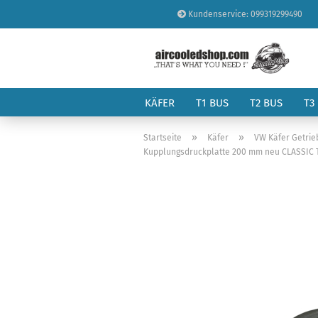
Kundenservice: 099319299490
KÄFER
T1 BUS
T2 BUS
T3
»
»
Startseite
Käfer
VW Käfer Getrie
Kupplungsdruckplatte 200 mm neu CLASSIC T