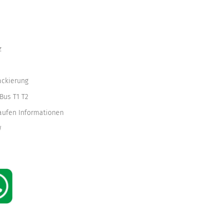
z
ackierung
Bus T1 T2
kaufen Informationen
W