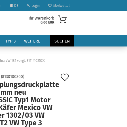
n
DE
Login
Merkzettel
Ihr Warenkorb
0,00 EUR
TYP 3
WEITERE
SUCHEN
a VW 181 vergl. 311141025CX
Auf
:
J8130100300
)
plungsdruckplatte
den
 mm neu
?
Merkzettel
SSIC Typ1 Motor
Käfer Mexico VW
er 1302/03 VW
 T2 VW Type 3