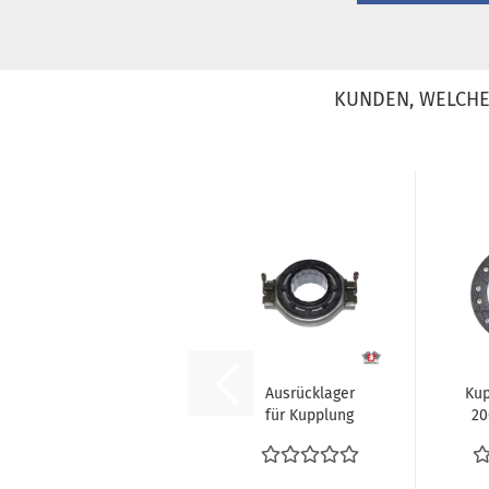
KUNDEN, WELCHE 
Ausrücklager
Kup
für Kupplung
20
Typ1 Motor
F
Porsche 924
VW...