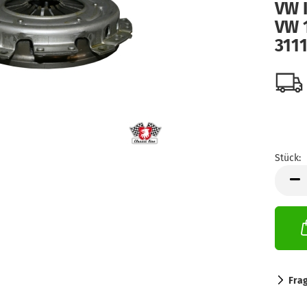
VW 
VW 1
311
Stück:
Stück
Fra