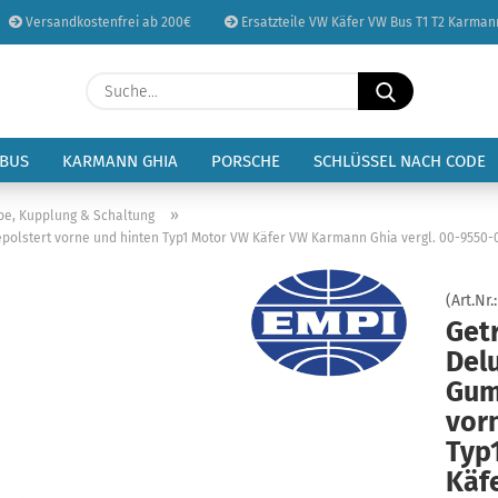
Versandkostenfrei ab 200€
Ersatzteile VW Käfer VW Bus T1 T2 Karman
Sprache auswählen
Suche...
E-Mail
Lieferland
 BUS
KARMANN GHIA
PORSCHE
SCHLÜSSEL NACH CODE
Passwort
»
be, Kupplung & Schaltung
olstert vorne und hinten Typ1 Motor VW Käfer VW Karmann Ghia vergl. 00-9550-
(Art.Nr.
Get
Konto erstellen
Del
Passwort vergessen
Gum
vor
Typ
Käf