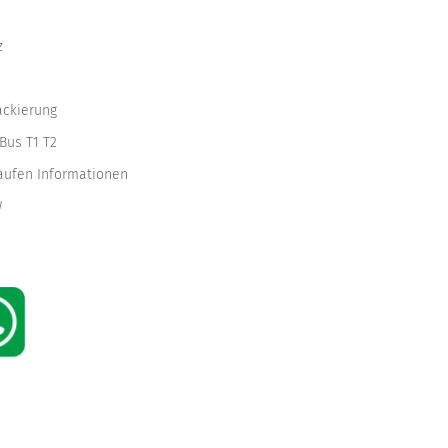
z
ackierung
Bus T1 T2
kaufen Informationen
W