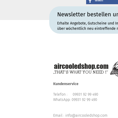
teilen
Newsletter bestellen u
Erhalte Angebote, Gutscheine und I
über wöchentlich neu eintreffende 
Kundenservice
Telefon :
09931 92 99 490
WhatsApp:
09931 92 99 490
Email : info@aircooledshop.com