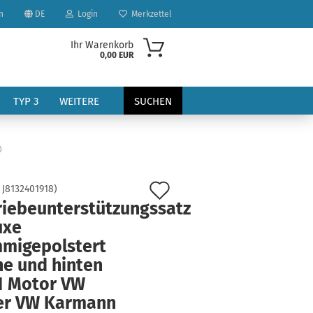
n
DE
Login
Merkzettel
Ihr Warenkorb
0,00 EUR
TYP 3
WEITERE
SUCHEN
0
Auf
:
J8132401918
)
riebeunterstützungssatz
den
uxe
?
Merkzettel
migepolstert
ne und hinten
1 Motor VW
er VW Karmann