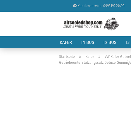
Kundenservice: 099319299490
KÄFER
T1 BUS
T2 BUS
T3
»
»
Startseite
Käfer
VW Käfer Getrie
Getriebeunterstützungssatz Deluxe Gummigep