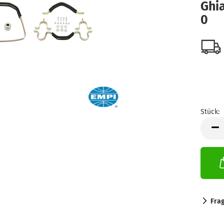
Ghia
0
Stück:
Stück
Fra