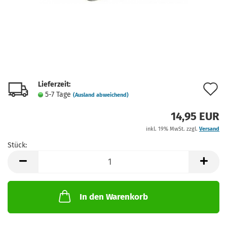
Lieferzeit:
A
5-7 Tage
(Ausland abweichend)
d
14,95 EUR
M
inkl. 19% MwSt. zzgl.
Versand
Stück:
Stück
In den Warenkorb