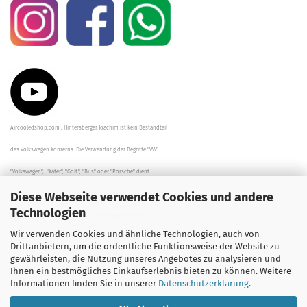
Aircooledshop.com , Hintersberger Joachim ist kein Bestandteil
des Volkswagen Konzerns. Die Verwendung der Begriffe "VW",
"Volkswagen", "Käfer", "Golf", "Bus" oder "Porsche" dient
Diese Webseite verwendet Cookies und andere
der Beschreibung der Teile und stellt in keinem Fall eine direkte
Technologien
Verbindung zu dem Unternehmen "Volkswagen" her/da.
Wir verwenden Cookies und ähnliche Technologien, auch von
Die Beschreibungen, Zeichnungen und Angaben zur
Drittanbietern, um die ordentliche Funktionsweise der Website zu
gewährleisten, die Nutzung unseres Angebotes zu analysieren und
Verwendung sind sorgfältig überprüft worden.
Ihnen ein bestmögliches Einkaufserlebnis bieten zu können. Weitere
Informationen finden Sie in unserer
Datenschutzerklärung
.