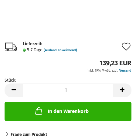
Lieferzeit:
A
5-7 Tage
(Ausland abweichend)
d
139,23 EUR
M
inkl. 19% MwSt. zzgl.
Versand
Stück:
Stück
In den Warenkorb
Frage zum Produkt