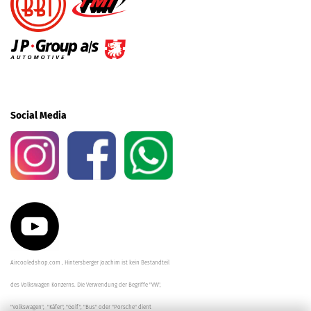
Social Media
Aircooledshop.com , Hintersberger Joachim ist kein Bestandteil
des Volkswagen Konzerns. Die Verwendung der Begriffe "VW",
"Volkswagen", "Käfer", "Golf", "Bus" oder "Porsche" dient