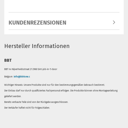
KUNDENREZENSIONEN
Hersteller Informationen
BBT
BBT nv Nijverheidsstraat 21 2960 Sint-job-in-'t-Goor
Belgium
info@bbt4vw.c
Wichtiger Hinweis: Unsere Produkte sind nur für den bestimmungsgemäßen Gebrauch bestimmt.
Der Einbau darf nur durch qualifiziertes Fachpersonal erfolgen. Die Produkte können ohne Montageanleitung
geliefert werden.
Bereits verbaute Teile sind von der Rückgabe ausgeschlossen.
Der Verkäufer haftet nicht für Folgeschäden.