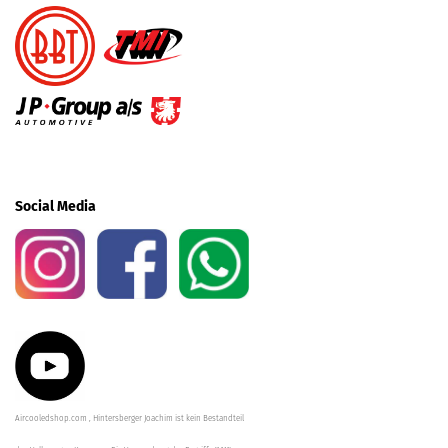
Social Media
Aircooledshop.com , Hintersberger Joachim ist kein Bestandteil