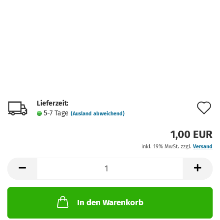
Lieferzeit:
A
5-7 Tage
(Ausland abweichend)
d
1,00 EUR
M
inkl. 19% MwSt. zzgl.
Versand
In den Warenkorb