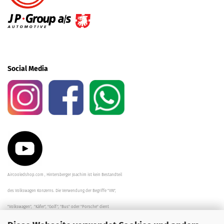
Social Media
Aircooledshop.com , Hintersberger Joachim ist kein Bestandteil
des Volkswagen Konzerns. Die Verwendung der Begriffe "VW",
"Volkswagen", "Käfer", "Golf", "Bus" oder "Porsche" dient
der Beschreibung der Teile und stellt in keinem Fall eine direkte