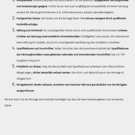
Kompatibilität:
Unsere Ersatzteile sind ausschließlich für die spezifisch
angegebenen Fahrzeugmodelle
und Anwendungen geeignet
. Prüfen Sie vor dem Kauf sorgfältig die Kompatibilität mit Ihrem Fahrzeug
anhand der Fahrzeuginformationen (z.B. Schlüsselnummern, Baujahr, Herstellerangaben).
Fachgerechter Einbau:
Der Einbau und die Montage dieser Teile
müssen zwingend durch qualifizierte
Fachkräfte erfolgen
.
Haftung und Sicherheit:
Ein unsachgemäßer Einbau durch nicht qualifiziertes Personal kann
schwere
Schäden am Fahrzeug sowie erhebliche Sicherheitsrisiken
(Unfallgefahr) verursachen. Wir übernehmen
keine Haftung für Schäden, die durch unsachgemäße Handhabung oder Installation entstehen.
Spezifikationen und Vorschriften:
Stellen Sie sicher, dass das erworbene Ersatzteil den
Spezifikationen
des Fahrzeugherstellers sowie geltenden nationalen und internationalen Vorschriften
(wie z.B. TÜV-
Vorgaben) entspricht.
Prüfpflicht vor Einbau:
Teile, die falsche Maße oder Spezifikationen aufweisen oder offensichtliche
Mängel zeigen,
dürfen keinesfalls verbaut werden
. Eine Sicht- und Maßprüfung vor der Montage ist
obligatorisch.
Rückgaberecht:
Bereits verbaute, montierte oder benutzte Teile sind grundsätzlich von der Rückgabe
ausgeschlossen.
Mit dem Kauf und der Montage des Ersatzteils bestätigen Sie, dass Sie diese Hinweise gelesen und verstanden
haben