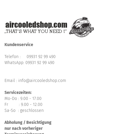
Kundenservice
Telefon :
09931 92 99 490
WhatsApp:
09931 92 99 490
Email : info@aircooledshop.com
Servicezeiten:
Mo-Do : 9.00 - 17.00
Fr : 9.00 - 12.00
Sa-So : geschlossen
Abholung / Besichtigung
nur nach vorheriger