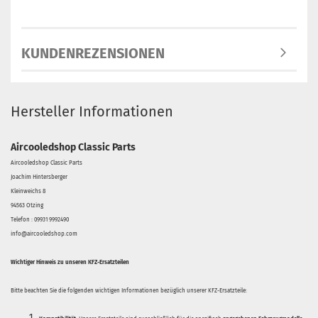
KUNDENREZENSIONEN
Hersteller Informationen
Aircooledshop Classic Parts
Aircooledshop Classic Parts
Joachim Hintersberger
Kleinweichs 8
94563 Otzing
Telefon : 09931 9992490
info@aircooledshop.com
Wichtiger Hinweis zu unseren KFZ-Ersatzteilen
Bitte beachten Sie die folgenden wichtigen Informationen bezüglich unserer KFZ-Ersatzteile: