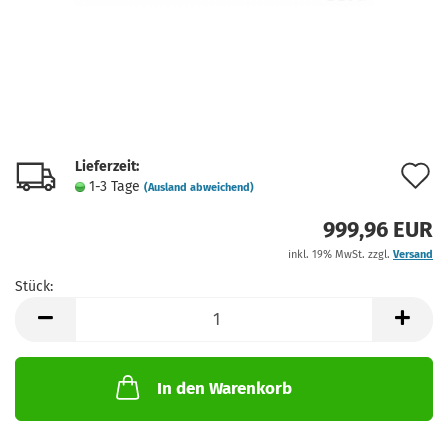
Lieferzeit:
A
1-3 Tage
(Ausland abweichend)
d
999,96 EUR
M
inkl. 19% MwSt. zzgl.
Versand
Stück:
Stück
In den Warenkorb