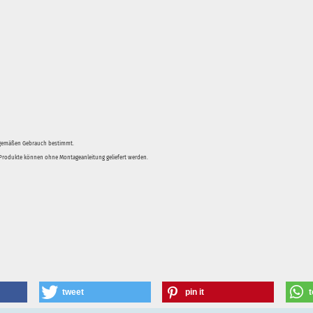
sgemäßen Gebrauch bestimmt.
e Produkte können ohne Montageanleitung geliefert werden.
tweet
pin it
t