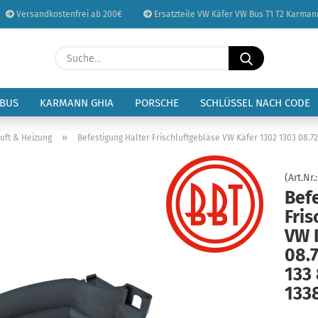
Versandkostenfrei ab 200€
Ersatzteile VW Käfer VW Bus T1 T2 Karman
Sprache auswählen
Suche...
E-Mail
Lieferland
 BUS
KARMANN GHIA
PORSCHE
SCHLÜSSEL NACH CODE
Passwort
»
uft & Heizung
Befestigung Halter Frischluftgebläse VW Käfer 1302 1303 08.72-
(Art.Nr.
Bef
Fris
Konto erstellen
VW 
Passwort vergessen
08.7
133
133