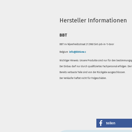
Hersteller Informationen
BBT
BBT nv Nijverheidsstraat 21 2960 Sint-job-in-'t-Goor
Belgium
info@bbt4vw.c
Wichtiger Hinweis: Unsere Produkte sind nur für den bestimmung
Der Einbau darf nur durch qualifiziertes Fachpersonal erfolgen. Di
Bereits verbaute Teile sind von der Rückgabe ausgeschlossen.
Der Verkäufer haftet nicht für Folgeschäden.
teilen