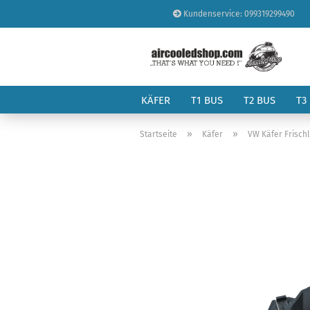
Kundenservice: 099319299490
KÄFER
T1 BUS
T2 BUS
T3
»
»
Startseite
Käfer
VW Käfer Frischl