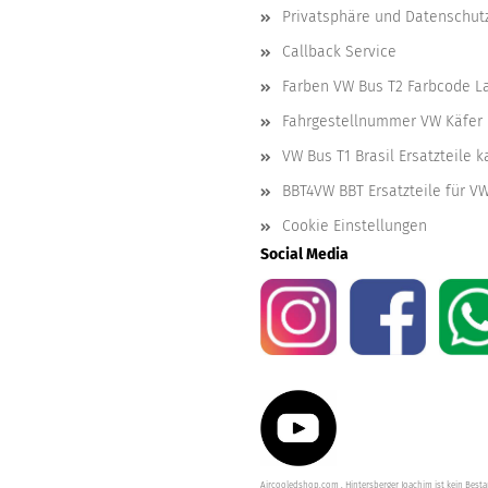
Privatsphäre und Datenschut
Callback Service
Farben VW Bus T2 Farbcode L
Fahrgestellnummer VW Käfer 
VW Bus T1 Brasil Ersatzteile 
BBT4VW BBT Ersatzteile für V
Cookie Einstellungen
Social Media
Aircooledshop.com , Hintersberger Joachim ist kein Besta