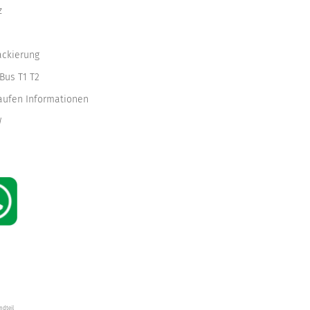
z
ackierung
Bus T1 T2
kaufen Informationen
W
ndteil