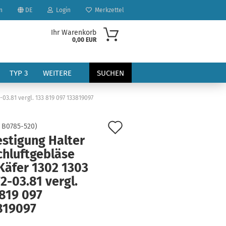
n
DE
Login
Merkzettel
Ihr Warenkorb
0,00 EUR
TYP 3
WEITERE
SUCHEN
03.81 vergl. 133 819 097 133819097
Auf
:
B0785-520
)
estigung Halter
den
chluftgebläse
Merkzettel
Käfer 1302 1303
?
2-03.81 vergl.
 819 097
819097