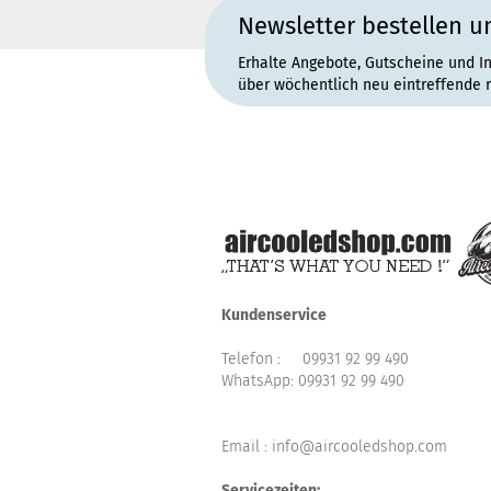
Newsletter bestellen u
Erhalte Angebote, Gutscheine und I
über wöchentlich neu eintreffende 
Kundenservice
Telefon :
09931 92 99 490
WhatsApp:
09931 92 99 490
Email : info@aircooledshop.com
Servicezeiten: