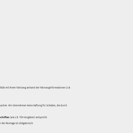
bilität mit Ihrem Fahrzeug anhand der Fahrzeuginformationen (z.B.
rsachen. Wir übernehmen keine Haftung für Schäden, die durch
schriften
(wie z.B. TÜV-Vorgaben) entspricht.
 der Montage ist obligatorisch.