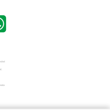
ndteil
W",
irekte