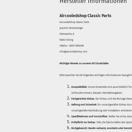
Hersteller Informationen
Aircooledshop Classic Parts
Aircooledshop Classic Parts
Joachim Hintersberger
Kleinweichs 8
94563 Otzing
Telefon : 09931 9992490
info@aircooledshop.com
Wichtiger Hinweis zu unseren KFZ-Ersatzteilen
Bitte beachten Sie die folgenden wichtigen Informationen bezüglich 
Kompatibilität:
Unsere Ersatzteile sind ausschließlich für
Schlüsselnummern, Baujahr, Herstellerangaben).
Fachgerechter Einbau:
Der Einbau und die Montage dieser
Haftung und Sicherheit:
Ein unsachgemäßer Einbau durch
unsachgemäße Handhabung oder Installation entstehen
Spezifikationen und Vorschriften:
Stellen Sie sicher, da
Prüfpflicht vor Einbau:
Teile, die falsche Maße oder Spez
Rückgaberecht:
Bereits verbaute, montierte oder benutz