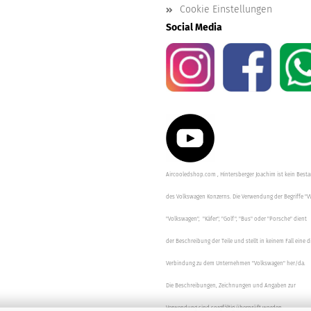
Cookie Einstellungen
Social Media
Aircooledshop.com , Hintersberger Joachim ist kein Besta
des Volkswagen Konzerns. Die Verwendung der Begriffe "V
"Volkswagen", "Käfer", "Golf", "Bus" oder "Porsche" dient
der Beschreibung der Teile und stellt in keinem Fall eine d
Verbindung zu dem Unternehmen "Volkswagen" her/da.
Die Beschreibungen, Zeichnungen und Angaben zur
Verwendung sind sorgfältig überprüft worden.