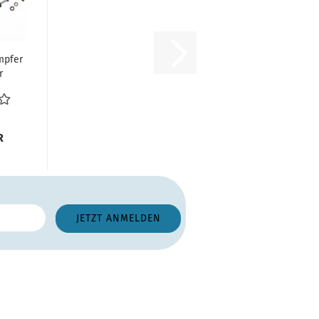
mpfer
r
nkung
96...
R