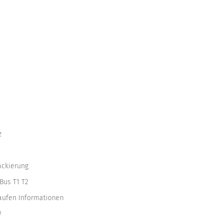
z
ackierung
Bus T1 T2
kaufen Informationen
W