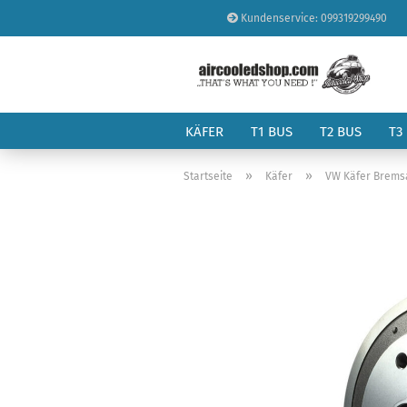
Kundenservice: 099319299490
KÄFER
T1 BUS
T2 BUS
T3
»
»
Startseite
Käfer
VW Käfer Brems