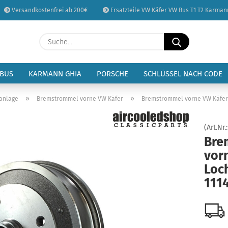
Versandkostenfrei ab 200€
Ersatzteile VW Käfer VW Bus T1 T2 Karman
Sprache auswählen
Suche...
E-Mail
Lieferland
 BUS
KARMANN GHIA
PORSCHE
SCHLÜSSEL NACH CODE
Passwort
»
»
anlage
Bremstrommel vorne VW Käfer
Bremstrommel vorne VW Käfer 4
(Art.Nr.
Bre
vor
Konto erstellen
Loch
Passwort vergessen
111