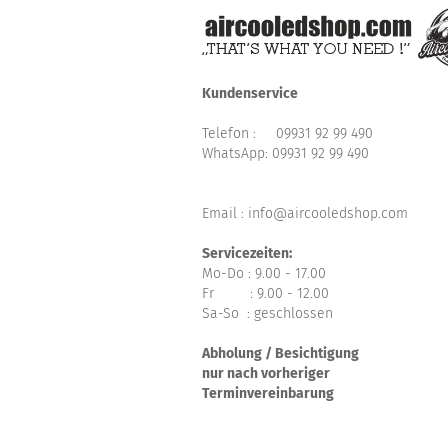
Kundenservice
Telefon :
09931 92 99 490
WhatsApp:
09931 92 99 490
Email : info@aircooledshop.com
Servicezeiten:
Mo-Do : 9.00 - 17.00
Fr : 9.00 - 12.00
Sa-So : geschlossen
Abholung / Besichtigung
nur nach vorheriger
Terminvereinbarung