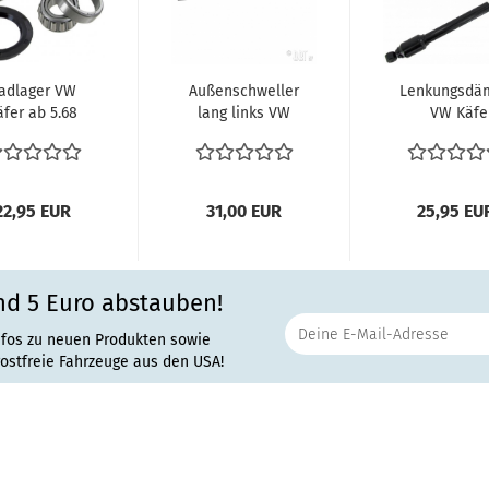
adlager VW
Außenschweller
Lenkungsdä
äfer ab 5.68
lang links VW
VW Käfe
-1985
Käfer vergl.
Karmann Le
adlagersatz
113801047...
Käfer 1960-19
vorne...
22,95 EUR
31,00 EUR
25,95 EU
nd 5 Euro abstauben!
nfos zu neuen Produkten sowie
rostfreie Fahrzeuge aus den USA!