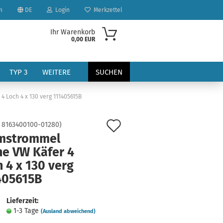
n
DE
Login
Merkzettel
Ihr Warenkorb
0,00 EUR
TYP 3
WEITERE
SUCHEN
 Loch 4 x 130 verg 111405615B
Auf
:
8163400100-01280
)
mstrommel
den
ne VW Käfer 4
Merkzettel
 4 x 130 verg
?
405615B
Lieferzeit:
1-3 Tage
(Ausland abweichend)