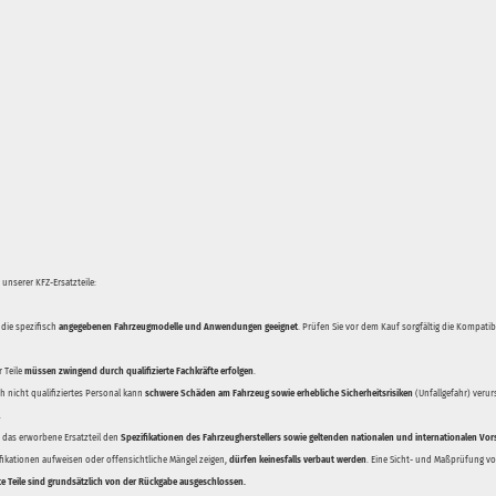
unserer KFZ-Ersatzteile:
 die spezifisch
angegebenen Fahrzeugmodelle und Anwendungen geeignet
. Prüfen Sie vor dem Kauf sorgfältig die Kompati
 Teile
müssen zwingend durch qualifizierte Fachkräfte erfolgen
.
 nicht qualifiziertes Personal kann
schwere Schäden am Fahrzeug sowie erhebliche Sicherheitsrisiken
(Unfallgefahr) veru
.
ss das erworbene Ersatzteil den
Spezifikationen des Fahrzeugherstellers sowie geltenden nationalen und internationalen Vor
ifikationen aufweisen oder offensichtliche Mängel zeigen,
dürfen keinesfalls verbaut werden
. Eine Sicht- und Maßprüfung vor
te Teile sind grundsätzlich von der Rückgabe ausgeschlossen.