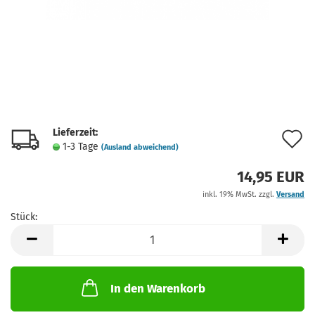
Lieferzeit:
A
1-3 Tage
(Ausland abweichend)
d
14,95 EUR
M
inkl. 19% MwSt. zzgl.
Versand
Stück:
Stück
In den Warenkorb