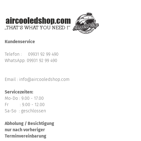
Kundenservice
Telefon :
09931 92 99 490
WhatsApp:
09931 92 99 490
Email : info@aircooledshop.com
Servicezeiten:
Mo-Do : 9.00 - 17.00
Fr : 9.00 - 12.00
Sa-So : geschlossen
Abholung / Besichtigung
nur nach vorheriger
Terminvereinbarung