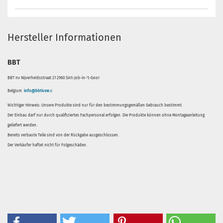
Hersteller Informationen
BBT
BBT nv Nijverheidsstraat 21 2960 Sint-job-in-'t-Goor
Belgium
info@bbt4vw.c
Wichtiger Hinweis: Unsere Produkte sind nur für den bestimmungsgemäßen Gebrauch bestimmt.
Der Einbau darf nur durch qualifiziertes Fachpersonal erfolgen. Die Produkte können ohne Montageanleitung
geliefert werden.
Bereits verbaute Teile sind von der Rückgabe ausgeschlossen.
Der Verkäufer haftet nicht für Folgeschäden.