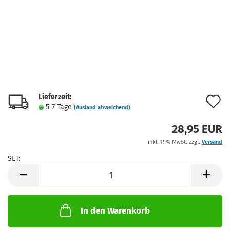
Lieferzeit:
A
5-7 Tage
(Ausland abweichend)
d
28,95 EUR
M
inkl. 19% MwSt. zzgl.
Versand
SET:
SET
In den Warenkorb