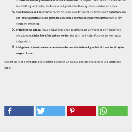
Schäden am Fahrzeug sowie erhebliche Sicherheitsrisiken
(Unfallgefahr) verursachen. Wir übernehmen
keine Haftung für Schäden, die durch unsachgemäße Handhabung oder Installation entstehen.
Spezifikationen und Vorschriften:
Stellen Sie sicher, dass das erworbene Ersatzteil den
Spezifikationen
des Fahrzeugherstellers sowie geltenden nationalen und internationalen Vorschriften
(wie z.B. TÜV-
Vorgaben) entspricht.
Prüfpflicht vor Einbau:
Teile, die falsche Maße oder Spezifikationen aufweisen oder offensichtliche
Mängel zeigen,
dürfen keinesfalls verbaut werden
. Eine Sicht- und Maßprüfung vor der Montage ist
obligatorisch.
Rückgaberecht:
Bereits verbaute, montierte oder benutzte Teile sind grundsätzlich von der Rückgabe
ausgeschlossen.
Mit dem Kauf und der Montage des Ersatzteils bestätigen Sie, dass Sie diese Hinweise gelesen und verstanden
haben