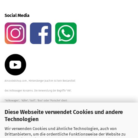
Social Media
Aircooledshop.com , Hintersberger Joachim ist kein Bestandteil
des Volkswagen Konzerns. Die Verwendung der Begriffe "VW",
"Volkswagen", "Käfer", "Golf", "Bus" oder "Porsche" dient
Diese Webseite verwendet Cookies und andere
der Beschreibung der Teile und stellt in keinem Fall eine direkte
Technologien
Verbindung zu dem Unternehmen "Volkswagen" her/da.
Wir verwenden Cookies und ähnliche Technologien, auch von
Die Beschreibungen, Zeichnungen und Angaben zur
Drittanbietern, um die ordentliche Funktionsweise der Website zu