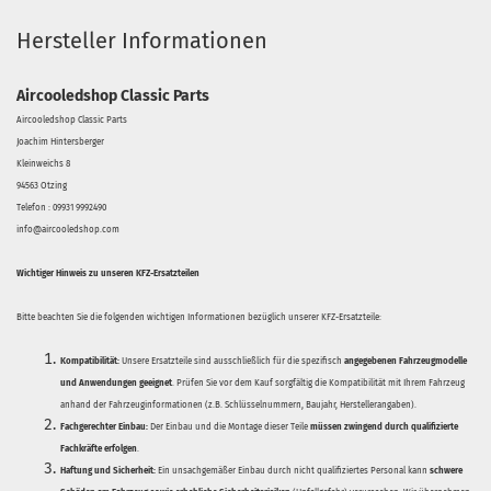
Hersteller Informationen
Aircooledshop Classic Parts
Aircooledshop Classic Parts
Joachim Hintersberger
Kleinweichs 8
94563 Otzing
Telefon : 09931 9992490
info@aircooledshop.com
Wichtiger Hinweis zu unseren KFZ-Ersatzteilen
Bitte beachten Sie die folgenden wichtigen Informationen bezüglich unserer KFZ-Ersatzteile:
Kompatibilität:
Unsere Ersatzteile sind ausschließlich für die spezifisch
angegebenen Fahrzeugmodelle
und Anwendungen geeignet
. Prüfen Sie vor dem Kauf sorgfältig die Kompatibilität mit Ihrem Fahrzeug
anhand der Fahrzeuginformationen (z.B. Schlüsselnummern, Baujahr, Herstellerangaben).
Fachgerechter Einbau:
Der Einbau und die Montage dieser Teile
müssen zwingend durch qualifizierte
Fachkräfte erfolgen
.
Haftung und Sicherheit:
Ein unsachgemäßer Einbau durch nicht qualifiziertes Personal kann
schwere