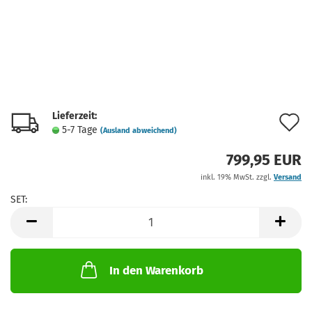
Lieferzeit:
A
5-7 Tage
(Ausland abweichend)
d
799,95 EUR
M
inkl. 19% MwSt. zzgl.
Versand
SET:
SET
In den Warenkorb