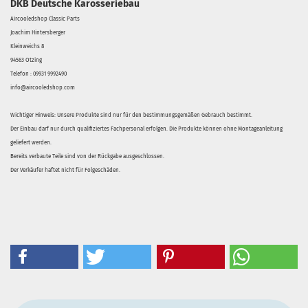
DKB Deutsche Karosseriebau
Aircooledshop Classic Parts
Joachim Hintersberger
Kleinweichs 8
94563 Otzing
Telefon : 09931 9992490
info@aircooledshop.com
Wichtiger Hinweis: Unsere Produkte sind nur für den bestimmungsgemäßen Gebrauch bestimmt.
Der Einbau darf nur durch qualifiziertes Fachpersonal erfolgen. Die Produkte können ohne Montageanleitung
geliefert werden.
Bereits verbaute Teile sind von der Rückgabe ausgeschlossen.
Der Verkäufer haftet nicht für Folgeschäden.