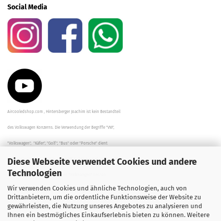
Social Media
Aircooledshop.com , Hintersberger Joachim ist kein Bestandteil
des Volkswagen Konzerns. Die Verwendung der Begriffe "VW",
"Volkswagen", "Käfer", "Golf", "Bus" oder "Porsche" dient
Diese Webseite verwendet Cookies und andere
der Beschreibung der Teile und stellt in keinem Fall eine direkte
Technologien
Verbindung zu dem Unternehmen "Volkswagen" her/da.
Wir verwenden Cookies und ähnliche Technologien, auch von
Die Beschreibungen, Zeichnungen und Angaben zur
Drittanbietern, um die ordentliche Funktionsweise der Website zu
gewährleisten, die Nutzung unseres Angebotes zu analysieren und
Verwendung sind sorgfältig überprüft worden.
Ihnen ein bestmögliches Einkaufserlebnis bieten zu können. Weitere